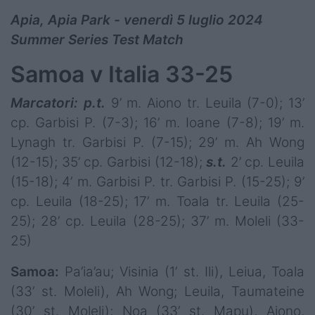
Apia, Apia Park - venerdì 5 luglio 2024
Summer Series Test Match
Samoa v Italia 33-25
Marcatori: p.t.
9’ m. Aiono tr. Leuila (7-0); 13’
cp. Garbisi P. (7-3); 16’ m. Ioane (7-8); 19’ m.
Lynagh tr. Garbisi P. (7-15); 29’ m. Ah Wong
(12-15); 35’ cp. Garbisi (12-18);
s.t.
2’ cp. Leuila
(15-18); 4’ m. Garbisi P. tr. Garbisi P. (15-25); 9’
cp. Leuila (18-25); 17’ m. Toala tr. Leuila (25-
25); 28’ cp. Leuila (28-25); 37’ m. Moleli (33-
25)
Samoa:
Pa’ia’au; Visinia (1’ st. Ili), Leiua, Toala
(33’ st. Moleli), Ah Wong; Leuila, Taumateine
(30’ st. Moleli); Noa (33’ st. Mapu), Aiono,