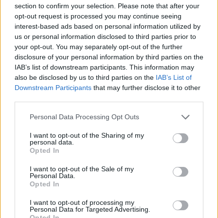
section to confirm your selection. Please note that after your
Calciatori:
Leuila (Samoa) 6/7; Garbisi (Italia)
opt-out request is processed you may continue seeing
4/6; Moleli (Samoa) 0/1
interest-based ads based on personal information utilized by
us or personal information disclosed to third parties prior to
Note:
Debutto in Nazionale per Matt Gallagher
your opt-out. You may separately opt-out of the further
(Azzurro 742) e Loris Zarantonello (Azzurro
disclosure of your personal information by third parties on the
743).
IAB’s list of downstream participants. This information may
also be disclosed by us to third parties on the
IAB’s List of
Downstream Participants
that may further disclose it to other
third parties.
Personal Data Processing Opt Outs
I want to opt-out of the Sharing of my
personal data.
Opted In
I want to opt-out of the Sale of my
Personal Data.
Opted In
I want to opt-out of processing my
Personal Data for Targeted Advertising.
Opted In