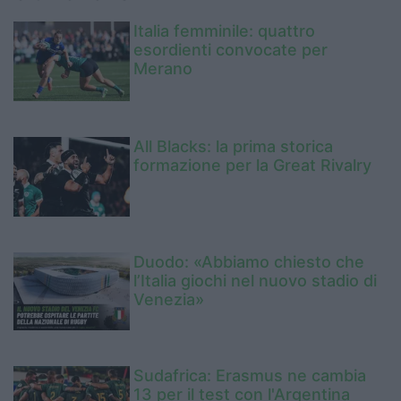
Italia femminile: quattro
esordienti convocate per
Merano
All Blacks: la prima storica
formazione per la Great Rivalry
Duodo: «Abbiamo chiesto che
l’Italia giochi nel nuovo stadio di
Venezia»
Sudafrica: Erasmus ne cambia
13 per il test con l'Argentina