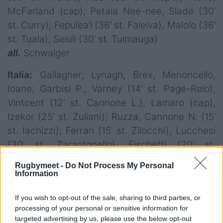
McFarland (cap); Petaia Nee-nee, Slade (30’
st. Curry); Fepulea’i (36’ st. Faleiva), Malolo (36’
st. Tuala), Seiuli (30’ st. Tuimauga)
all.
Schwalger
Italia:
Gallagher; Lynagh, Brex, Menoncello,
Ioane; Garbisi P., Varney (14’ st. Page-Relo);
Vintcent (12’ st. Cannone L.), Lamaro (cap),
Izekor (25’ st. Zuliani); Ruzza, Cannone N. (15’
st. Iachizzi); Ferrari (15’ st. Zilocchi), Lucchesi
(30’ st. Zarantonello), Fischetti (20’ st.
Spagnolo)
Rugbymeet -
Do Not Process My Personal
all.
Quesada
Information
If you wish to opt-out of the sale, sharing to third parties, or
arb.
Williams P. (Nuova Zelanda)
processing of your personal or sensitive information for
targeted advertising by us, please use the below opt-out
Cartellini:
15’ pt. Pa’ia’au (Samoa)