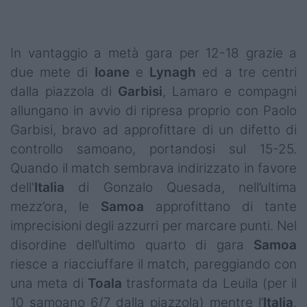
Podcast
Shop
In vantaggio a metà gara per 12-18 grazie a
due mete di
Ioane
e
Lynagh
ed a tre centri
dalla piazzola di
Garbisi
, Lamaro e compagni
allungano in avvio di ripresa proprio con Paolo
Garbisi, bravo ad approfittare di un difetto di
controllo samoano, portandosi sul 15-25.
Quando il match sembrava indirizzato in favore
dell'
Italia
di Gonzalo Quesada, nell’ultima
mezz’ora, le
Samoa
approfittano di tante
imprecisioni degli azzurri per marcare punti. Nel
disordine dell’ultimo quarto di gara
Samoa
riesce a riacciuffare il match, pareggiando con
una meta di
Toala
trasformata da Leuila (per il
10 samoano 6/7 dalla piazzola) mentre l’
Italia
,