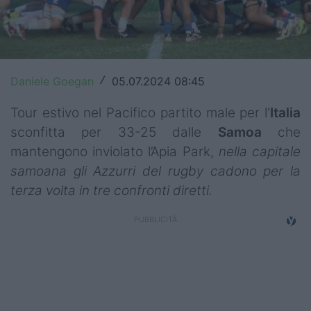
Top14
Premiership
Champions Cup
Daniele Goegan
05.07.2024 08:45
/
Challenge Cup
Tour estivo nel Pacifico partito male per l'
Italia
sconfitta per 33-25 dalle
Samoa
che
World Rugby
mantengono inviolato l’Apia Park,
nella capitale
samoana gli Azzurri del rugby cadono per la
Rugby World Cup
terza volta in tre confronti diretti.
Super Rugby
Rugby in TV
Mercato
Serie A Elite