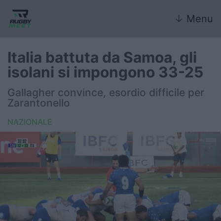
↓
Menu
Italia battuta da Samoa, gli
isolani si impongono 33-25
Nazionale
Gallagher convince, esordio difficile per
Zarantonello
Nazionali giovanili
NAZIONALE
Rugby Sevens
FIR
Internazionale
6 Nazioni
United Rugby Championship