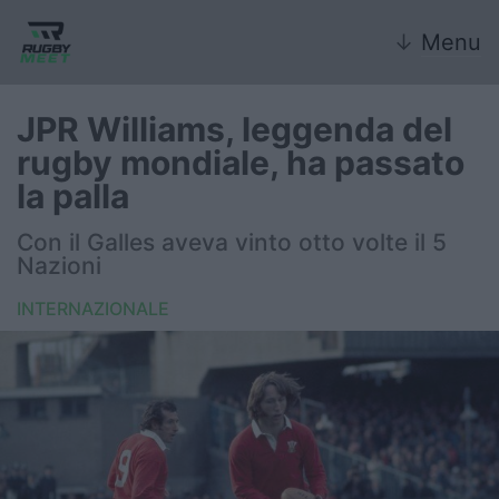
↓
Menu
JPR Williams, leggenda del
rugby mondiale, ha passato
Nazionale
la palla
Nazionali giovanili
Con il Galles aveva vinto otto volte il 5
Nazioni
Rugby Sevens
INTERNAZIONALE
FIR
Internazionale
6 Nazioni
United Rugby Championship