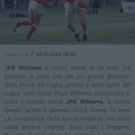
Top14
Premiership
Champions Cup
Challenge Cup
Redazione
09.01.2024 08:10
/
World Rugby
JPR Williams
è morto all'età di 74 anni. Ha
Rugby World Cup
passato la palla uno dei più grandi giocatori
della storia del rugby gallese e dello sport del
Super Rugby
rugby. John Peter Rhys Williams, conosciuto in
Rugby in TV
tutto il mondo come
JPR Williams
, è morto
questo lunedì 8 gennaio 2024. Aveva 74 anni.
Mercato
Le circostanze della sua scomparsa non sono
state ancora chiarite. Sono stati i Bridgend
Serie A Elite