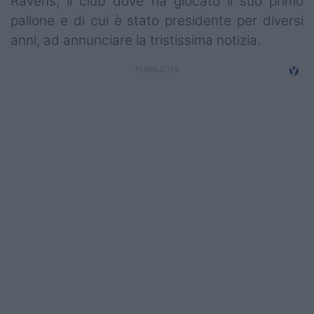
Ravens, il club dove ha giocato il suo primo
Campionati
pallone e di cui è stato presidente per diversi
anni, ad annunciare la tristissima notizia.
Serie A
Serie B
Serie C
Femminile
Giovanili
Coppa Italia
Minirugby
Eventi
Top10