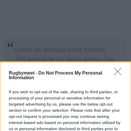
Come un animale della foresta,
JPR possiede un sesto senso che
gli permette di sentire il pericolo,
Rugbymeet -
Do Not Process My Personal
un elemento che ha spesso
Information
cercato e amato. Egli è senza
If you wish to opt-out of the sale, sharing to third parties, or
paura
.
Carwyn James
processing of your personal or sensitive information for
targeted advertising by us, please use the below opt-out
section to confirm your selection. Please note that after your
opt-out request is processed you may continue seeing
interest-based ads based on personal information utilized by
us or personal information disclosed to third parties prior to