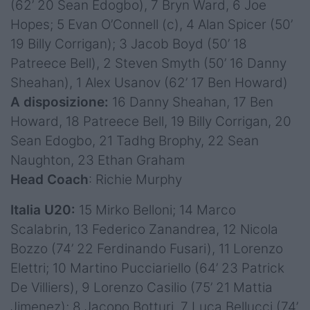
(62’ 20 Sean Edogbo), 7 Bryn Ward, 6 Joe
Hopes; 5 Evan O’Connell (c), 4 Alan Spicer (50’
19 Billy Corrigan); 3 Jacob Boyd (50’ 18
Patreece Bell), 2 Steven Smyth (50’ 16 Danny
Sheahan), 1 Alex Usanov (62’ 17 Ben Howard)
A disposizione:
16 Danny Sheahan, 17 Ben
Howard, 18 Patreece Bell, 19 Billy Corrigan, 20
Sean Edogbo, 21 Tadhg Brophy, 22 Sean
Naughton, 23 Ethan Graham
Head Coach
: Richie Murphy
Italia U20:
15 Mirko Belloni; 14 Marco
Scalabrin, 13 Federico Zanandrea, 12 Nicola
Bozzo (74’ 22 Ferdinando Fusari), 11 Lorenzo
Elettri; 10 Martino Pucciariello (64’ 23 Patrick
De Villiers), 9 Lorenzo Casilio (75’ 21 Mattia
Jimenez); 8 Jacopo Botturi, 7 Luca Bellucci (74’