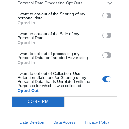
TMO:
Thomas Charabas (FFR)
Personal Data Processing Opt Outs
I want to opt-out of the Sharing of my
Cartellini:
38’
Zucconi (ITA)
personal data.
Opted In
Calciatori
: Murphy (IRE) 3/4; Pucciariello (ITA)
3/3; Casilio (ITA) 0/1
I want to opt-out of the Sale of my
Personal Data.
Player of the Match:
Evan O’Connell (IRE)
Opted In
Note
: serata fredda ma asciutta, terreno di
I want to opt-out of processing my
gioco in sintetico, spettatori 8000
Personal Data for Targeted Advertising.
Opted In
I want to opt-out of Collection, Use,
Retention, Sale, and/or Sharing of my
Personal Data that Is Unrelated with the
Purposes for which it was collected.
Opted Out
CONFIRM
Data Deletion
Data Access
Privacy Policy