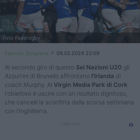
Top14
Premiership
Champions Cup
Foto Federugby
Challenge Cup
Fabrizio Sicignano
09.02.2024 22:09
/
World Rugby
Al secondo giro di questo
Sei Nazioni U20
gli
Azzurrini
di Brunello affrontano
l'Irlanda
di
Rugby World Cup
coach Murphy. Al
Virgin Media Park di Cork
Super Rugby
l'obiettivo è uscire con un risultato dignitoso,
che cancelli la sconfitta della scorsa settimana
Rugby in TV
con l'Inghilterra.
Mercato
Serie A Elite