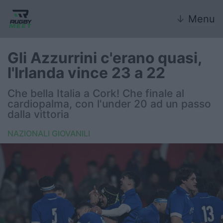
↓
Menu
Gli Azzurrini c'erano quasi,
l'Irlanda vince 23 a 22
Nazionale
Che bella Italia a Cork! Che finale al
cardiopalma, con l'under 20 ad un passo
Nazionali giovanili
dalla vittoria
Rugby Sevens
NAZIONALI GIOVANILI
FIR
Internazionale
6 Nazioni
United Rugby Championship