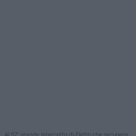
Al 57' grande intercetto di
Elettri
che recupera