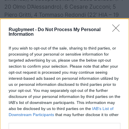
20 Olmo D’Alessandro), 6 Cesare Zucconi; 5
Piero Gritti, 4 Tommaso Redondi (22’ HIA – 19
Giacomo Milano); 3 Marcos Gallorini (74’ 18
Rugbymeet -
Do Not Process My Personal
Davide Ascari), 2 Nicholas Gasperini (65’ 16
Information
Valerio Siciliano), 1 Federico Pisani (59’ 17
Sergio Pelliccioli)
If you wish to opt-out of the sale, sharing to third parties, or
processing of your personal or sensitive information for
A disposizione:
16 Valerio Siciliano, 17 Sergio
targeted advertising by us, please use the below opt-out
Pelliccioli, 18 Davide Ascari, 19 Giacomo
section to confirm your selection. Please note that after your
Milano, 20 Olmo D’Alessandro, 21 Mattia
opt-out request is processed you may continue seeing
interest-based ads based on personal information utilized by
Jimenez, 22 Ferdinando Fusari, 23 Patrick De
us or personal information disclosed to third parties prior to
Villiers
your opt-out. You may separately opt-out of the further
Head Coach
: Massimo Brunello
disclosure of your personal information by third parties on the
IAB’s list of downstream participants. This information may
Arbitro:
Jérémy Rozier (FFR)
also be disclosed by us to third parties on the
IAB’s List of
Downstream Participants
that may further disclose it to other
Assistenti:
Evan Urruzmendi (FFR) e Neheun
third parties.
Jauri Rivero (UAR)