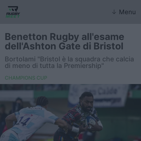
↓
Menu
Benetton Rugby all'esame
dell'Ashton Gate di Bristol
Nazionale
Bortolami "Bristol è la squadra che calcia
di meno di tutta la Premiership"
Nazionali giovanili
CHAMPIONS CUP
Rugby Sevens
FIR
Internazionale
6 Nazioni
United Rugby Championship