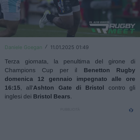
Top14
Premiership
Champions Cup
Daniele Goegan
11.01.2025 01:49
/
Challenge Cup
Terza giornata, la penultima del girone di
World Rugby
Champions Cup per il
Benetton Rugby
Rugby World Cup
domenica 12 gennaio impegnato alle ore
16:15
, all'
Ashton Gate di Bristol
contro gli
Super Rugby
inglesi dei
Bristol Bears
.
Rugby in TV
Mercato
Serie A Elite