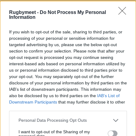
Alessandro Izekor (47), 22 Alessandro Garbisi
Rugbymeet -
Do Not Process My Personal
(59), Leonardo Marin (33)
Information
()= presenze in biancoverde.
If you wish to opt-out of the sale, sharing to third parties, or
processing of your personal or sensitive information for
Head Coach
: Marco Bortolami.
targeted advertising by us, please use the below opt-out
section to confirm your selection. Please note that after your
opt-out request is processed you may continue seeing
interest-based ads based on personal information utilized by
Indisponibili
: Edoardo Iachizzi, Louis Lynagh,
us or personal information disclosed to third parties prior to
Gideon Koegelenberg, Ignacio Mendy,
your opt-out. You may separately opt-out of the further
disclosure of your personal information by third parties on the
Sebastian Negri, Ivan Nemer, Paolo Odogwu,
IAB’s list of downstream participants. This information may
Tiziano Pasquali, Mirco Spagnolo, Scott
also be disclosed by us to third parties on the
IAB’s List of
Scrafton, Nahuel Tetaz, Jacob Umaga.
Downstream Participants
that may further disclose it to other
third parties.
Personal Data Processing Opt Outs
Arbitro: Luc Ramos (FRA).
I want to opt-out of the Sharing of my
personal data.