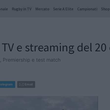
onale
Rugby in TV
Mercato
Serie A Elite
Campionati
Shop
 TV e streaming del 20 
, Premiership e test match
Telegram
Email