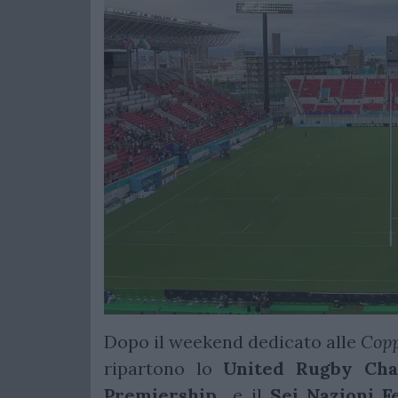
Dopo il weekend dedicato alle
Copp
ripartono lo
United Rugby Cha
Premiership
e il
Sei Nazioni F