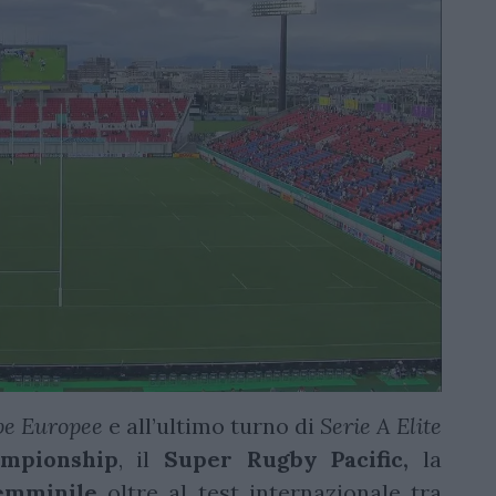
e Europee
e all’ultimo turno di
Serie A Elite
mpionship
, il
Super Rugby Pacific,
la
emminile
oltre al test internazionale tra