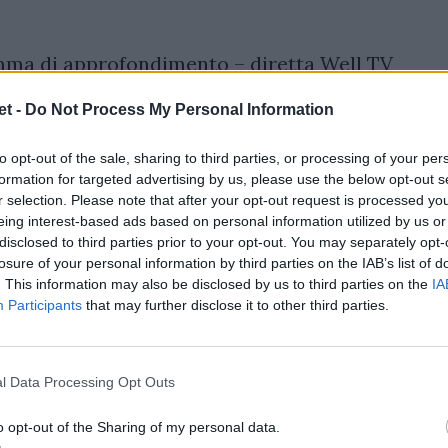
ma di approfondimento – diretta Well TV
t -
Do Not Process My Personal Information
to opt-out of the sale, sharing to third parties, or processing of your per
formation for targeted advertising by us, please use the below opt-out s
r selection. Please note that after your opt-out request is processed y
r Rugby Pacific – diretta TV Sky Sport
eing interest-based ads based on personal information utilized by us or
disclosed to third parties prior to your opt-out. You may separately opt-
losure of your personal information by third parties on the IAB’s list of
nited Rugby Championship – diretta TV
. This information may also be disclosed by us to third parties on the
IA
Participants
that may further disclose it to other third parties.
SkyGo
oni Femminile– diretta TV Sky Sport
l Data Processing Opt Outs
eicester Tigers
– Premiership – diretta
o opt-out of the Sharing of my personal data.