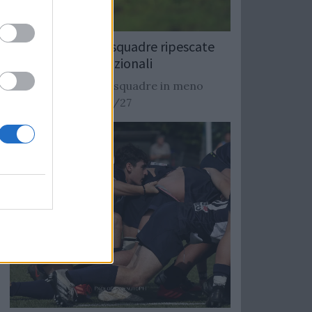
Rugby: Record di squadre ripescate
nei campionati nazionali
Si stimano oltre 20 squadre in meno
dalla stagione 2026/27