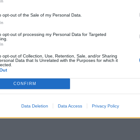
In
 Test Match – diretta streaming YouTube
o opt-out of the Sale of my Personal Data.
ugby
– Premiership – diretta streaming
In
to opt-out of processing my Personal Data for Targeted
ing.
ted Rugby Championship – diretta TV Sky
In
Go
o opt-out of Collection, Use, Retention, Sale, and/or Sharing
Sei Nazioni Femminile – differita Sky
ersonal Data that Is Unrelated with the Purposes for which it
lected.
yGo
Out
CONFIRM
Data Deletion
Data Access
Privacy Policy