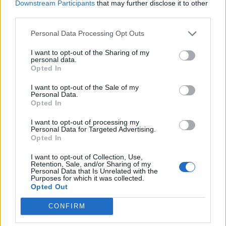
Downstream Participants
that may further disclose it to other
Park di Limerick il 2 novembre, come arbitro
third parties.
di Munster-All Blacks XV.
Poi l'esordio in Tier 1
Personal Data Processing Opt Outs
il 16 novembre, quando a Murrayfield
dirigerà Scozia-Portogallo.
I want to opt-out of the Sharing of my
personal data.
Opted In
I want to opt-out of the Sale of my
Gli arbitri dell'Italia
Personal Data.
Opted In
In conclusione ecco gli arbitri designati per i
I want to opt-out of processing my
Personal Data for Targeted Advertising.
match degli Azzurri:
il 9 novembre con
Opted In
l'
Argentina
ci sarà l'inglese Matthew Carley;
I want to opt-out of Collection, Use,
il 17 novembre per il match con la Georgia ci
Retention, Sale, and/or Sharing of my
Personal Data that Is Unrelated with the
sarà la direzione di Ben O'Keefe. Nell'ultimo
Purposes for which it was collected.
Opted Out
match con gli
All Blacks
l'arbitro francese
Pierre Brousset.
CONFIRM