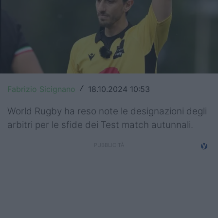
Top14
Premiership
Champions Cup
Challenge Cup
Fabrizio Sicignano
18.10.2024 10:53
/
World Rugby
World Rugby ha reso note le designazioni degli
Rugby World Cup
arbitri per le sfide dei Test match autunnali.
Super Rugby
Rugby in TV
Mercato
Serie A Elite