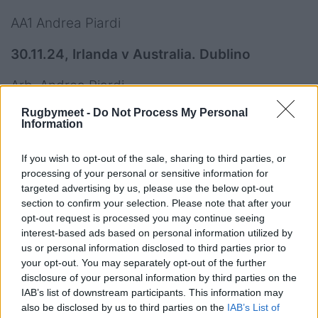
AA1 Andrea Piardi
30.11.24, Irlanda v Australia. Dublino
Arb. Andrea Piardi
Rugbymeet -
Do Not Process My Personal
AA2 Gianluca Gnecchi
Information
If you wish to opt-out of the sale, sharing to third parties, or
processing of your personal or sensitive information for
targeted advertising by us, please use the below opt-out
section to confirm your selection. Please note that after your
Un giapponese tra le
opt-out request is processed you may continue seeing
interest-based ads based on personal information utilized by
scelte
us or personal information disclosed to third parties prior to
your opt-out. You may separately opt-out of the further
Esordio anche per un arbitro giapponese tra le
disclosure of your personal information by third parties on the
big mondiali. Trattasi del signor Takehito
IAB’s list of downstream participants. This information may
also be disclosed by us to third parties on the
IAB’s List of
Namekawa.
Per lui un test iniziale al Thomod