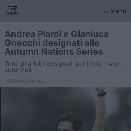
↓
Menu
Andrea Piardi e Gianluca
Gnecchi designati alle
Nazionale
Autumn Nations Series
Nazionali giovanili
Tutti gli arbitri designati per i test match
autunnali
Rugby Sevens
INTERNAZIONALE
FIR
Internazionale
6 Nazioni
United Rugby Championship