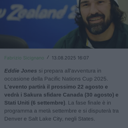
Top14
Premiership
Champions Cup
Challenge Cup
World Rugby
Fabrizio Sicignano
13.08.2025 16:07
/
Rugby World Cup
Eddie Jones
si prepara all'avventura in
occasione della Pacific Nations Cup 2025.
Super Rugby
L'evento partirà il prossimo 22 agosto e
vedrà i Sakura sfidare Canada (30 agosto) e
Rugby in TV
Stati Uniti (6 settembre)
. La fase finale è in
Mercato
programma a metà settembre e si disputerà tra
Denver e Salt Lake City, negli States.
Serie A Elite