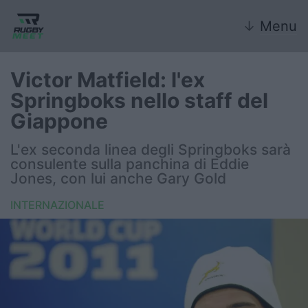
↓
Menu
Victor Matfield: l'ex
Springboks nello staff del
Nazionale
Giappone
Nazionali giovanili
L'ex seconda linea degli Springboks sarà
consulente sulla panchina di Eddie
Rugby Sevens
Jones, con lui anche Gary Gold
INTERNAZIONALE
FIR
Internazionale
6 Nazioni
United Rugby Championship