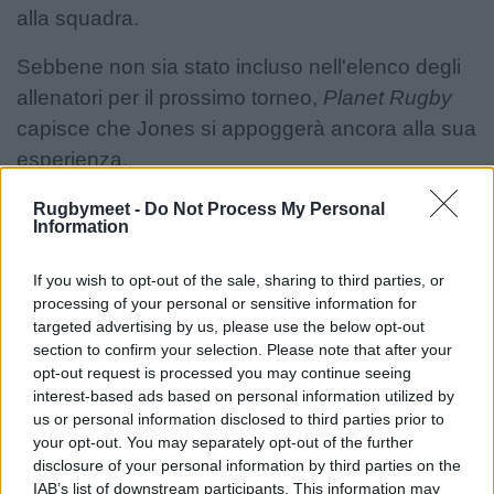
alla squadra.
Sebbene non sia stato incluso nell'elenco degli
allenatori per il prossimo torneo,
Planet Rugby
capisce che Jones si appoggerà ancora alla sua
esperienza.
Matfield sarà in campo con la squadra
Rugbymeet -
Do Not Process My Personal
Information
giapponese per due settimane all'anno
, ma
proprio come il suo contratto dell'anno scorso,
If you wish to opt-out of the sale, sharing to third parties, or
continuerà a fornire feedback e analisi quando
processing of your personal or sensitive information for
targeted advertising by us, please use the below opt-out
necessario.
section to confirm your selection. Please note that after your
opt-out request is processed you may continue seeing
interest-based ads based on personal information utilized by
us or personal information disclosed to third parties prior to
your opt-out. You may separately opt-out of the further
disclosure of your personal information by third parties on the
IAB’s list of downstream participants. This information may