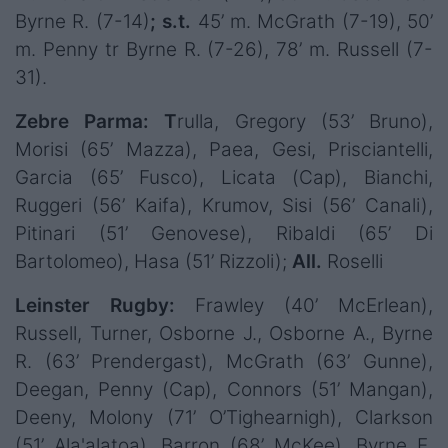
Byrne R. (7-14)
; s.t.
45’ m. McGrath (7-19), 50’
m. Penny tr Byrne R. (7-26), 78’ m. Russell (7-
31).
Zebre Parma: T
rulla, Gregory (53’ Bruno),
Morisi (65’ Mazza), Paea, Gesi, Prisciantelli,
Garcia (65’ Fusco), Licata (Cap), Bianchi,
Ruggeri (56’ Kaifa), Krumov, Sisi (56’ Canali),
Pitinari (51’ Genovese), Ribaldi (65’ Di
Bartolomeo), Hasa (51’ Rizzoli);
All.
Roselli
Leinster Rugby:
Frawley (40’ McErlean),
Russell, Turner, Osborne J., Osborne A., Byrne
R. (63’ Prendergast), McGrath (63’ Gunne),
Deegan, Penny (Cap), Connors (51’ Mangan),
Deeny, Molony (71’ O’Tighearnigh), Clarkson
(51’ Ala'alatoa), Barron (68’ McKee), Byrne E.