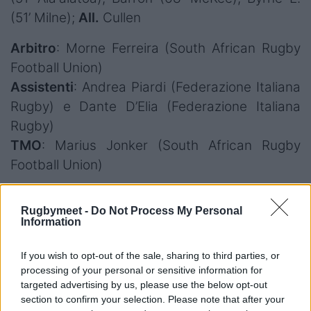
(51’ Milne);
All.
Cullen
Arbitro
: Morne Ferreira (South African Rugby
Football Union)
Assistenti
: Andrea Piardi (Federazione Italiana
Rugby) e Dante D’Elia (Federazione Italiana
Rugby)
TMO
: Marius Jonker (South African Rugby
Football Union)
Calciatori
: Ross Byrne (Leinster Rugby) 3/4;
Rugbymeet -
Do Not Process My Personal
Geronimo Prisciantelli (Zebre Parma) 1/1;
Information
Prendergast (Leinster Rugby) 0/1
Cartellini
: al 22’ cartellino giallo a Liam Turner
If you wish to opt-out of the sale, sharing to third parties, or
processing of your personal or sensitive information for
(Leinster Rugby); al 34’ cartellino giallo a
targeted advertising by us, please use the below opt-out
Iacopo Bianchi (Zebre Parma)
section to confirm your selection. Please note that after your