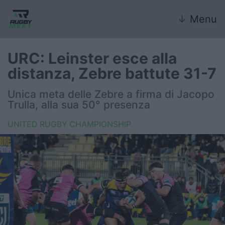
↓
Menu
URC: Leinster esce alla
distanza, Zebre battute 31-7
Nazionale
Unica meta delle Zebre a firma di Jacopo
Trulla, alla sua 50° presenza
Nazionali giovanili
UNITED RUGBY CHAMPIONSHIP
Rugby Sevens
FIR
Internazionale
6 Nazioni
United Rugby Championship