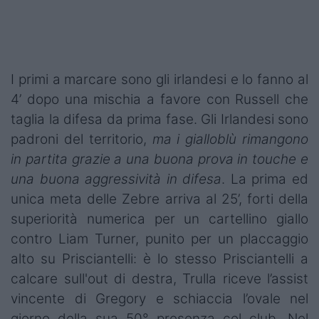
Podcast
Shop
I primi a marcare sono gli irlandesi e lo fanno al
4’ dopo una mischia a favore con Russell che
taglia la difesa da prima fase. Gli Irlandesi sono
padroni del territorio,
ma i gialloblù rimangono
in partita grazie a una buona prova in touche e
una buona aggressività in difesa
. La prima ed
unica meta delle Zebre arriva al 25’, forti della
superiorità numerica per un cartellino giallo
contro Liam Turner, punito per un placcaggio
alto su Prisciantelli: è lo stesso Prisciantelli a
calcare sull'out di destra, Trulla riceve l’assist
vincente di Gregory e schiaccia l’ovale nel
giorno della sua 50° presenza col club. Nel