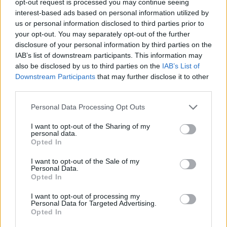
Player of the match:
Luke McGrath (Zebre
opt-out request is processed you may continue seeing
interest-based ads based on personal information utilized by
Parma)
us or personal information disclosed to third parties prior to
Punti in classifica
: Zebre Parma 0, Leinster
your opt-out. You may separately opt-out of the further
Rugby 5
disclosure of your personal information by third parties on the
IAB’s list of downstream participants. This information may
Note
: Cielo sereno, vento forte. Temperatura
also be disclosed by us to third parties on the
IAB’s List of
Downstream Participants
that may further disclose it to other
14°. Terreno in ottime condizioni. Spettatori
third parties.
3.500
Personal Data Processing Opt Outs
I want to opt-out of the Sharing of my
personal data.
Opted In
I want to opt-out of the Sale of my
Personal Data.
Opted In
I want to opt-out of processing my
Personal Data for Targeted Advertising.
Opted In