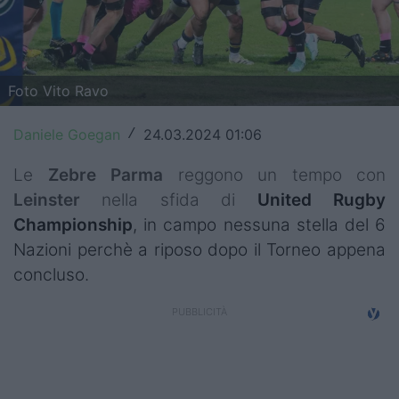
Top14
Premiership
Foto Vito Ravo
Champions Cup
Daniele Goegan
24.03.2024 01:06
/
Challenge Cup
Le
Zebre Parma
reggono un tempo con
World Rugby
Leinster
nella sfida di
United Rugby
Rugby World Cup
Championship
, in campo nessuna stella del 6
Nazioni perchè a riposo dopo il Torneo appena
Super Rugby
concluso.
Rugby in TV
Mercato
Serie A Elite