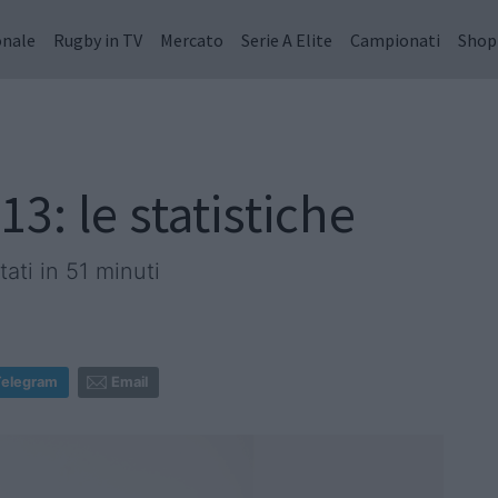
onale
Rugby in TV
Mercato
Serie A Elite
Campionati
Shop
-13: le statistiche
ati in 51 minuti
Telegram
Email