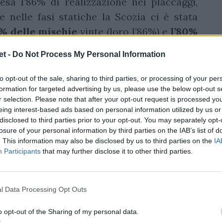
ifesa l’86% di realizzazione nei placcaggi,
e nelle fasi statiche la Scozia ci è stata
% delle mischie
vinte (loro l’86%) e
l’80%
t -
Do Not Process My Personal Information
gliore azzurro in attacco è ancora una volta
to opt-out of the sale, sharing to third parties, or processing of your per
asa il primato nelle palle prese (19), nei
formation for targeted advertising by us, please use the below opt-out s
re che negli offload (5). In difesa invece
r selection. Please note that after your opt-out request is processed y
eing interest-based ads based on personal information utilized by us or
pilone
Federico
Zani
in 51 minuti ha fatto
disclosed to third parties prior to your opt-out. You may separately opt-
a sbagliarne neanche uno! Ecco allora le
losure of your personal information by third parties on the IAB’s list of
. This information may also be disclosed by us to third parties on the
IA
talia delle
Summer Nations Series.
Participants
that may further disclose it to other third parties.
l Data Processing Opt Outs
o opt-out of the Sharing of my personal data.