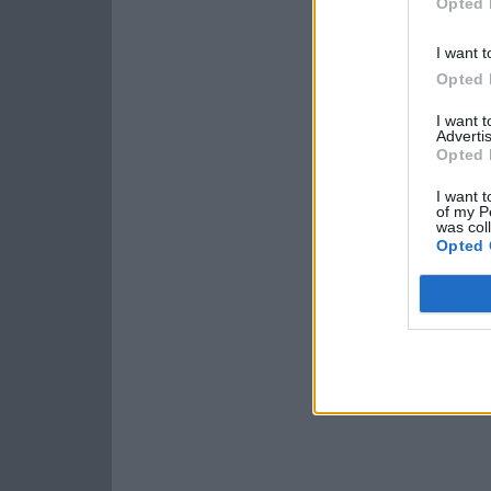
Opted 
I want t
Opted 
I want 
Advertis
Opted 
I want t
of my P
was col
Opted 