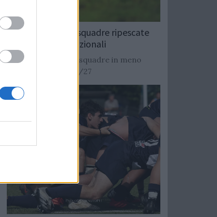
Rugby: Record di squadre ripescate
nei campionati nazionali
Si stimano oltre 20 squadre in meno
dalla stagione 2026/27