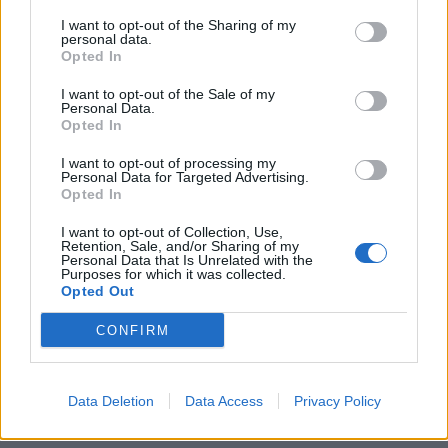
Florentia – Cus Siena arb. Bertocchi (Cagliari)
I want to opt-out of the Sharing of my
personal data.
Opted In
Jesi 1970 – Arieti Rieti arb. Bonato
(Alessandria)
I want to opt-out of the Sale of my
Personal Data.
Opted In
I want to opt-out of processing my
Personal Data for Targeted Advertising.
Serie B maschile, Girone 3 – III giornata –
Opted In
28.10.18 ore 14.30
I want to opt-out of Collection, Use,
Retention, Sale, and/or Sharing of my
Roccia Rubano -Viadana 1970 Cadetta arb.
Personal Data that Is Unrelated with the
Purposes for which it was collected.
Frasson (Treviso)
Opted Out
Iniziative Villorba – Riviera 1975 arb. Toneatto
CONFIRM
(Udine)
Bologna 1928 – Cus Padova arb. Pacifico
Data Deletion
Data Access
Privacy Policy
(Benevento)