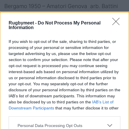
Bergamo 1950 – Amatori Genova arb. Battini
(Bologna)
Rugbymeet -
Do Not Process My Personal
Information
Serie B maschile, Girone 2 – III giornata –
If you wish to opt-out of the sale, sharing to third parties, or
28.10.18 ore 14.30
processing of your personal or sensitive information for
targeted advertising by us, please use the below opt-out
Civitavecchia Centumcellae – Giacobazzi
section to confirm your selection. Please note that after your
opt-out request is processed you may continue seeing
Modena arb. Chiarioni (Perugia) – ore 13.30
interest-based ads based on personal information utilized by
us or personal information disclosed to third parties prior to
Romagna Rfc – Reno Bologna arb. Bruno
your opt-out. You may separately opt-out of the further
(Udine)
disclosure of your personal information by third parties on the
IAB’s list of downstream participants. This information may
Livorno – Amatori Parma arb. Taggi (Roma)
also be disclosed by us to third parties on the
IAB’s List of
Downstream Participants
that may further disclose it to other
Parma 1931 – Vasari Arezzo arb. Fava
third parties.
(Bologna)
Personal Data Processing Opt Outs