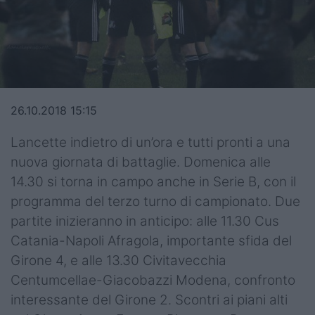
Top14
Premiership
Champions Cup
26.10.2018 15:15
Challenge Cup
Lancette indietro di un’ora e tutti pronti a una
World Rugby
nuova giornata di battaglie. Domenica alle
Rugby World Cup
14.30 si torna in campo anche in Serie B, con il
programma del terzo turno di campionato. Due
Super Rugby
partite inizieranno in anticipo: alle 11.30 Cus
Rugby in TV
Catania-Napoli Afragola, importante sfida del
Girone 4, e alle 13.30 Civitavecchia
Mercato
Centumcellae-Giacobazzi Modena, confronto
Serie A Elite
interessante del Girone 2. Scontri ai piani alti