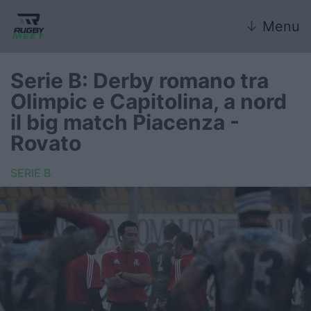
↓
Menu
Serie B: Derby romano tra
Olimpic e Capitolina, a nord
Nazionale
il big match Piacenza -
Rovato
Nazionali giovanili
SERIE B
Rugby Sevens
FIR
Internazionale
6 Nazioni
United Rugby Championship