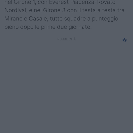
nel Girone 1, con Everest Piacenza-Rovato
Campionati
Nordival, e nel Girone 3 con il testa a testa tra
Mirano e Casale, tutte squadre a punteggio
Serie A
pieno dopo le prime due giornate.
Serie B
Serie C
Femminile
Giovanili
Coppa Italia
Minirugby
Eventi
Top10