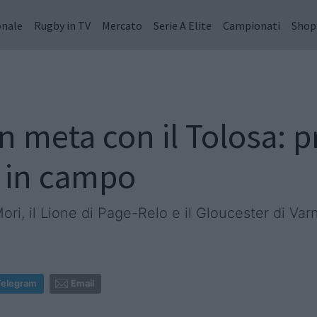
onale
Rugby in TV
Mercato
Serie A Elite
Campionati
Shop
 meta con il Tolosa: p
i in campo
Mori, il Lione di Page-Relo e il Gloucester di Var
Telegram
Email