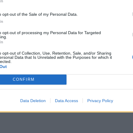
 di Couilloud e dà un grosso dispiacere ai
In
Ceccarelli e Tommaso Allan
, entrambi
o opt-out of the Sale of my Personal Data.
nan. Il pilone destro ha giocato 52' e si
In
tro l'Inghilterra, visti gli infortuni di
to opt-out of processing my Personal Data for Targeted
 estremo, è stato in campo l'intera partita,
ing.
In
mazioni sbagliandone una terza.
o opt-out of Collection, Use, Retention, Sale, and/or Sharing
ersonal Data that Is Unrelated with the Purposes for which it
lected.
Out
CONFIRM
Data Deletion
Data Access
Privacy Policy