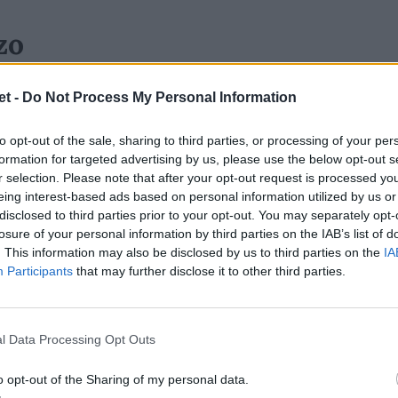
zo
ta dalla meta di
Antoine Dupont
. Il Racing
t -
Do Not Process My Personal Information
ra ancora in piena corsa, sotto solo di due
 l'ha assestato Capuozzo finalizzando un
to opt-out of the sale, sharing to third parties, or processing of your per
uis Barassi sostenuto dal pilone Mallez.
formation for targeted advertising by us, please use the below opt-out s
r selection. Please note that after your opt-out request is processed y
tra e fornisce l'assist a Capuzzo che la
eing interest-based ads based on personal information utilized by us or
 Gonzalo Quesada e la sua nazionale. Tolosa
disclosed to third parties prior to your opt-out. You may separately opt-
losure of your personal information by third parties on the IAB’s list of
posto, il Racing rimane primo.
. This information may also be disclosed by us to third parties on the
IA
Participants
that may further disclose it to other third parties.
i in Francia
co Mori e Martin Page-Relo
. Mori gioca
l Data Processing Opt Outs
yonnax, sfida importante per la salvezza
nan 36-24 nel quale Page-Relo entra come
o opt-out of the Sharing of my personal data.