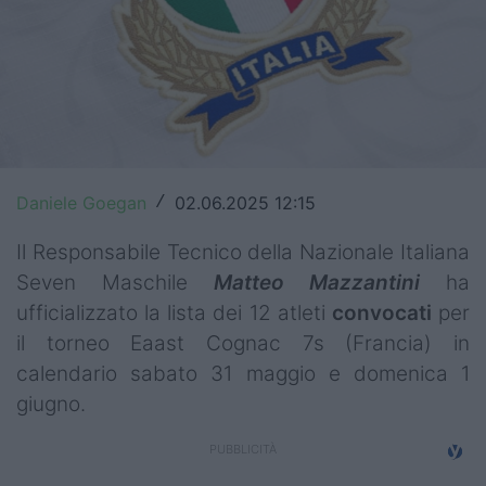
Top14
Premiership
Champions Cup
Challenge Cup
Daniele Goegan
02.06.2025 12:15
/
World Rugby
Il Responsabile Tecnico della Nazionale Italiana
Rugby World Cup
Seven Maschile
Matteo Mazzantini
ha
ufficializzato la lista dei 12 atleti
convocati
per
Super Rugby
il torneo Eaast Cognac 7s (Francia) in
Rugby in TV
calendario sabato 31 maggio e domenica 1
giugno.
Mercato
Serie A Elite