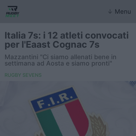
↓
Menu
Italia 7s: i 12 atleti convocati
per l'Eaast Cognac 7s
Nazionale
Mazzantini "Ci siamo allenati bene in
settimana ad Aosta e siamo pronti"
Nazionali giovanili
RUGBY SEVENS
Rugby Sevens
FIR
Internazionale
6 Nazioni
United Rugby Championship