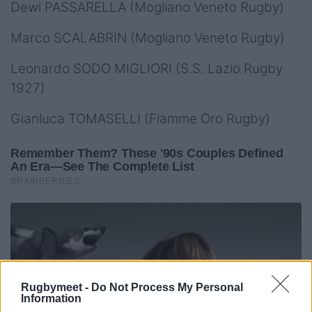
Dewi PASSARELLA (Mogliano Veneto Rugby)
Marco SCALABRIN (Mogliano Veneto Rugby)
Leonardo SODO MIGLIORI (S.S. Lazio Rugby
1927)
Gianluca TOMASELLI (Fiamme Oro Rugby)
Rugbymeet -
Do Not Process My Personal
Information