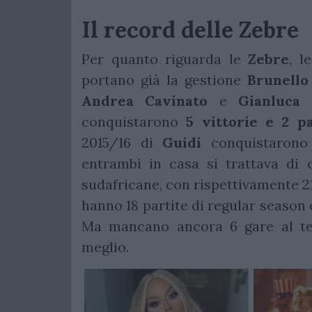
Il record delle Zebre
Per quanto riguarda le
Zebre
, l
portano già la gestione
Brunello
Andrea Cavinato
e
Gianluca 
conquistarono
5 vittorie e 2 p
2015/16 di
Guidi
conquistaron
entrambi in casa si trattava di 
sudafricane, con rispettivamente 21
hanno 18 partite di regular season 
Ma mancano ancora 6 gare al t
meglio.