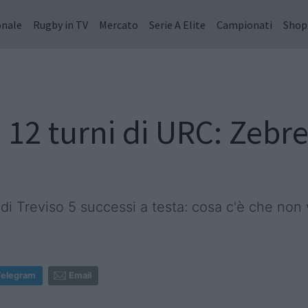
onale
Rugby in TV
Mercato
Serie A Elite
Campionati
Shop
2 turni di URC: Zebre 
di Treviso 5 successi a testa: cosa c'è che non
Telegram
Email