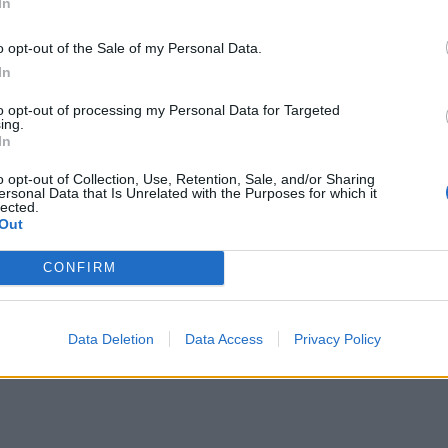
In
stagione? Nessuno. Al netto dei progressi
o opt-out of the Sale of my Personal Data.
 staff alle
Zebre
, è evidente che qualcosa
In
ostra anche la tempistica con la quale si è
to opt-out of processing my Personal Data for Targeted
Marco Bortolami
. Qualcosa si è rotto, o si è
ing.
In
 La stagione della conferma ad alto livello
o opt-out of Collection, Use, Retention, Sale, and/or Sharing
discontinuità, dei dubbi. Squadra forte e
ersonal Data that Is Unrelated with the Purposes for which it
lected.
rte il debutto a Clermont), squadra piena
Out
ato.
CONFIRM
Data Deletion
Data Access
Privacy Policy