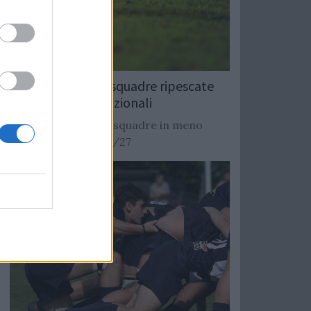
Rugby: Record di squadre ripescate
nei campionati nazionali
Si stimano oltre 20 squadre in meno
dalla stagione 2026/27