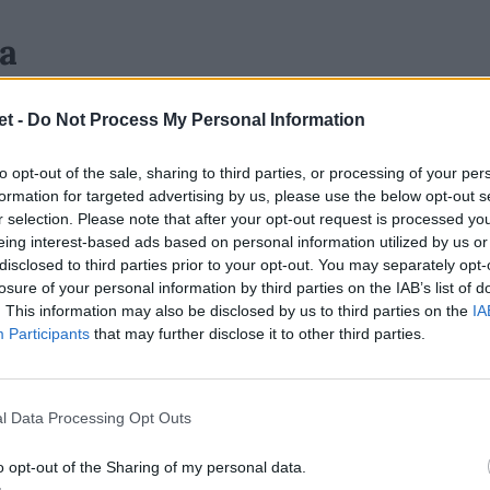
ta
netton
hanno entrambe
5 vittorie
, come
t -
Do Not Process My Personal Information
ilibrio del torneo: 8 protagoniste su 16 con
re la differenza in classifica fra le due
to opt-out of the sale, sharing to third parties, or processing of your per
 una sconfitta in meno e qualche punto di
formation for targeted advertising by us, please use the below opt-out s
r selection. Please note that after your opt-out request is processed y
neti ad avere 28 punti in classifica contro
eing interest-based ads based on personal information utilized by us or
 punti di differenza dopo 12 giornate. E se
disclosed to third parties prior to your opt-out. You may separately opt-
losure of your personal information by third parties on the IAB’s list of
'andata non avesse dato quel
calcio di
. This information may also be disclosed by us to third parties on the
IA
portando coach
Massimo Brunello
a dire
Participants
that may further disclose it to other third parties.
dare un calcio così» (
vedi articolo
), quella
gia federale e in classifica la situazione
l Data Processing Opt Outs
 25 Benetton.
o opt-out of the Sharing of my personal data.