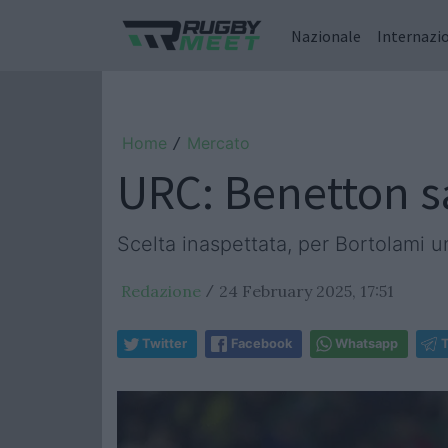
Nazionale
Internazi
Home
Mercato
/
URC: Benetton sa
Scelta inaspettata, per Bortolami un
Redazione
24 February 2025, 17:51
/
Twitter
Facebook
Whatsapp