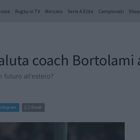
onale
Rugby in TV
Mercato
Serie A Elite
Campionati
Shop
luta coach Bortolami a
 futuro all'estero?
Telegram
Email