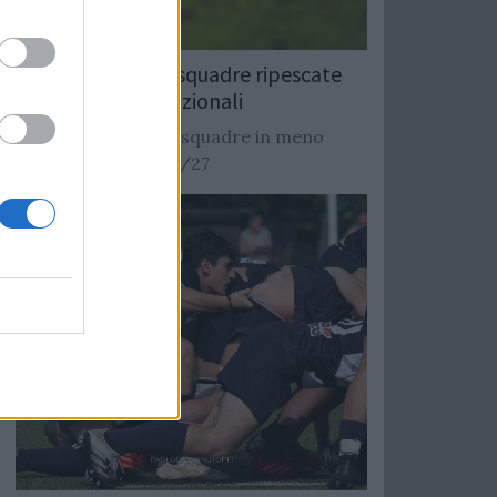
Rugby: Record di squadre ripescate
nei campionati nazionali
Si stimano oltre 20 squadre in meno
dalla stagione 2026/27