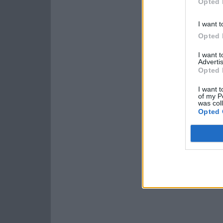
Opted 
I want t
Opted 
I want 
Advertis
Opted 
I want t
of my P
was col
Opted 