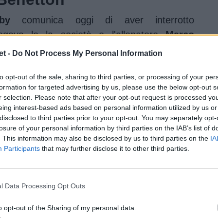
by
comunica oggi di aver interrotto
legava le la società e l'allenatore
Marco
rtolami rimarrà alla guida dei Leoni sino al
t -
Do Not Process My Personal Information
a ma per la stagione 2025/26.
to opt-out of the sale, sharing to third parties, or processing of your per
tore di Marco Bortolami
formation for targeted advertising by us, please use the below opt-out s
r selection. Please note that after your opt-out request is processed y
Rugby
nell'estate del 2016, scelto come
eing interest-based ads based on personal information utilized by us or
disclosed to third parties prior to your opt-out. You may separately opt-
ti ed alla touche per fare parte dello staff
losure of your personal information by third parties on the IAB’s list of
 del 2021 è invece alla guida dei biancoverdi
. This information may also be disclosed by us to third parties on the
IA
Participants
that may further disclose it to other third parties.
l Data Processing Opt Outs
o opt-out of the Sharing of my personal data.