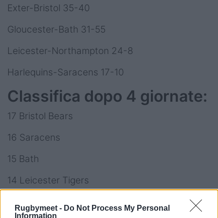
Exter-Bristol 35-40
Gloucester-Bath 31-55
Leicester-Northampton 24-8
Harlequins-Saracens 17-10
Classifica dopo 4 giornate:
17 Bristol Bears
16 Saracens
15 Bath
14 Leicester Tigers
14 Sala Sharks
Rugbymeet -
Do Not Process My Personal
Information