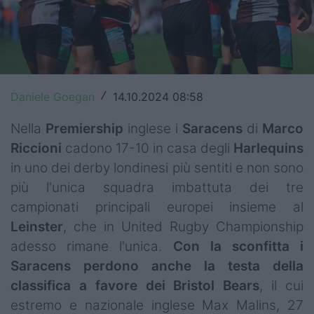
Top14
Premiership
Champions Cup
Daniele Goegan
14.10.2024 08:58
/
Challenge Cup
Nella
Premiership
inglese i
Saracens
di
Marco
World Rugby
Riccioni
cadono 17-10 in casa degli
Harlequins
in uno dei derby londinesi più sentiti e non sono
Rugby World Cup
più l'unica squadra imbattuta dei tre
Super Rugby
campionati principali europei insieme al
Leinster
, che in United Rugby Championship
Rugby in TV
adesso rimane l'unica.
Con la sconfitta i
Saracens perdono anche la testa della
Mercato
classifica a favore dei Bristol Bears
, il cui
Serie A Elite
estremo e nazionale inglese Max Malins, 27