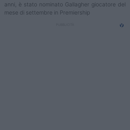
anni, è stato nominato Gallagher giocatore del
Campionati
mese di settembre in Premiership
Serie A
Serie B
Serie C
Femminile
Giovanili
Coppa Italia
Minirugby
Eventi
Top10