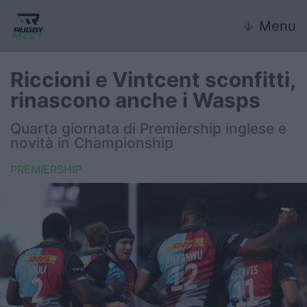
↓
Menu
Riccioni e Vintcent sconfitti,
rinascono anche i Wasps
Nazionale
Quarta giornata di Premiership inglese e
novità in Championship
Nazionali giovanili
PREMIERSHIP
Rugby Sevens
FIR
Internazionale
6 Nazioni
United Rugby Championship