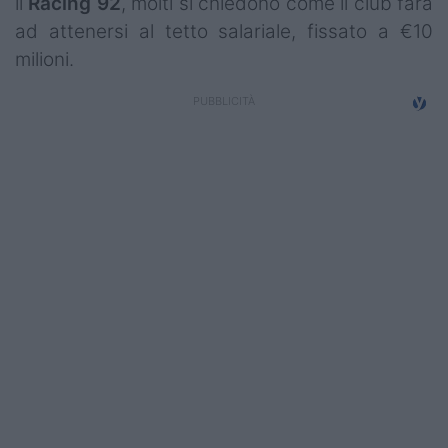
il
Racing 92
, molti si chiedono come il club farà
ad attenersi al tetto salariale, fissato a €10
milioni.