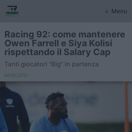
↓
Menu
Racing 92: come mantenere
Owen Farrell e Siya Kolisi
Nazionale
rispettando il Salary Cap
Nazionali giovanili
Tanti giocatori "Big" in partenza
Rugby Sevens
MERCATO
FIR
Internazionale
6 Nazioni
United Rugby Championship