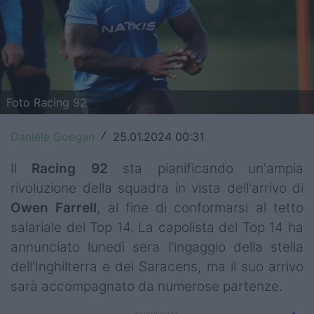
Top14
Premiership
Champions Cup
Foto Racing 92
Challenge Cup
Daniele Goegan
25.01.2024 00:31
/
World Rugby
Il
Racing 92
sta pianificando un'ampia
Rugby World Cup
rivoluzione della squadra in vista dell'arrivo di
Super Rugby
Owen Farrell
, al fine di conformarsi al tetto
salariale del Top 14. La capolista del Top 14 ha
Rugby in TV
annunciato lunedì sera l'ingaggio della stella
Mercato
dell'Inghilterra e dei Saracens, ma il suo arrivo
sarà accompagnato da numerose partenze.
Serie A Elite