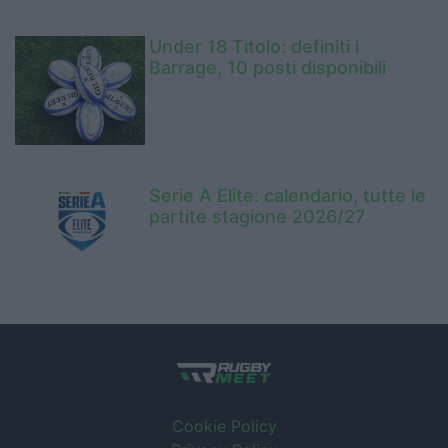
Under 18 Titolo: definiti i
Barrage, 10 posti disponibili
Serie A Elite: calendario, tutte le
partite stagione 2026/27
Cookie Policy