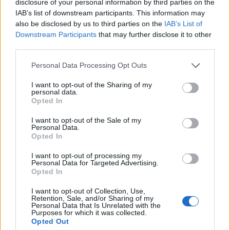
disclosure of your personal information by third parties on the
Geldenhuys (SARU)
IAB’s list of downstream participants. This information may
TMO:
Mike Adamson (SRU)
also be disclosed by us to third parties on the
IAB’s List of
Downstream Participants
that may further disclose it to other
Cartellini:
42’ giallo a Edogbo (IRE); 48 giallo a
third parties.
Bellucci (ITA); 58’ giallo a Boyd (IRE)
Personal Data Processing Opt Outs
Calciatori
: Pucciariello (ITA) 2/3; Murphy (IRE)
I want to opt-out of the Sharing of my
3/5; Naughton (IRE) 4/4
personal data.
Opted In
I want to opt-out of the Sale of my
Note
: Primo tempo 31-10. Terreno di gioco in
Personal Data.
Opted In
perfette condizioni. Punti classifica: Irlanda
U20 5, Italia U20 0
I want to opt-out of processing my
Personal Data for Targeted Advertising.
Opted In
WORLD RUGBY U20 CHAMPIONSHIP
I want to opt-out of Collection, Use,
Retention, Sale, and/or Sharing of my
Pool A: Francia, Nuova Zelanda, Galles,
Personal Data that Is Unrelated with the
Purposes for which it was collected.
Spagna
Opted Out