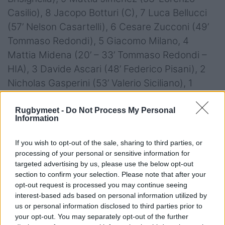
Casilio), 8 Jacopo Botturi (C), 7 Luca Bellucci
(57’ Nelson Casartelli), 6 Cesare Zucconi (49’
Tommaso Redondi), 5 Giacomo Milano, 4
Mattia Midena (20’ – 33’ Tommaso Redondi –
HIA), 3 Davide Ascari (48’ Federico Pisani), 2
Nicholas Gasperini (53’ Valerio Siciliano), 1
Sergio Pelliccioli (68’ Francesco Gentile)
A disposizione:
16 Valerio Siciliano, 17
Rugbymeet -
Do Not Process My Personal
Information
Francesco Gentile, 18 Federico Pisani, 19
Tommaso Redondi, 20 Nelson Casartelli, 21
If you wish to opt-out of the sale, sharing to third parties, or
Lorenzo Casilio, 22 Simone Brisighella, 23
processing of your personal or sensitive information for
targeted advertising by us, please use the below opt-out
Patrick De Villiers
section to confirm your selection. Please note that after your
Head Coach
: Roberto Santamaria
opt-out request is processed you may continue seeing
interest-based ads based on personal information utilized by
Arbitro:
Saba Abulashvili (GEO)
us or personal information disclosed to third parties prior to
Assistenti:
Reuben Keane (RA) e Stephan
your opt-out. You may separately opt-out of the further