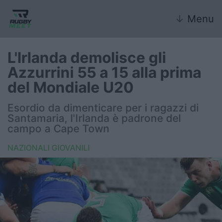
↓
Menu
L'Irlanda demolisce gli
Azzurrini 55 a 15 alla prima
Nazionale
del Mondiale U20
Nazionali giovanili
Esordio da dimenticare per i ragazzi di
Santamaria, l'Irlanda è padrone del
Rugby Sevens
campo a Cape Town
NAZIONALI GIOVANILI
FIR
Internazionale
6 Nazioni
United Rugby Championship