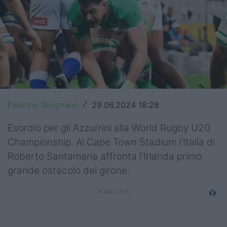
Top14
Premiership
Champions Cup
Challenge Cup
World Rugby
Fabrizio Sicignano
29.06.2024 18:28
/
Rugby World Cup
Esordio per gli Azzurrini alla World Rugby U20
Championship. Al Cape Town Stadium l'Italia di
Super Rugby
Roberto Santamaria affronta l'Irlanda primo
Rugby in TV
grande ostacolo del girone.
Mercato
Serie A Elite