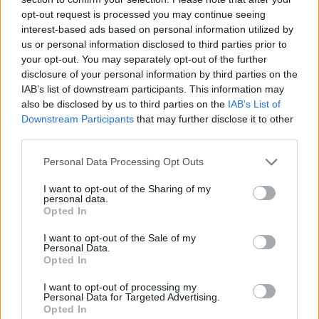
Stafford
Glasgow
opt-out request is processed you may continue seeing
35
McDowall
Scotland
Warriors
interest-based ads based on personal information utilized by
us or personal information disclosed to third parties prior to
your opt-out. You may separately opt-out of the further
36
Max Llewellyn
Wales
Cardiff
disclosure of your personal information by third parties on the
IAB’s list of downstream participants. This information may
Edwill van der
South
also be disclosed by us to third parties on the
IAB’s List of
37
Merwe
Africa
Emirates Lio
Downstream Participants
that may further disclose it to other
third parties.
Glasgow
Personal Data Processing Opt Outs
38
Simon Berghan
Scotland
Warriors
I want to opt-out of the Sharing of my
39
Jac Morgan
Wales
Ospreys
personal data.
Opted In
40
Niall Murray
Ireland
Connacht
I want to opt-out of the Sale of my
Personal Data.
Opted In
South
Hollywood B
41
Ox Nche
Africa
Sharks
I want to opt-out of processing my
Personal Data for Targeted Advertising.
Opted In
South