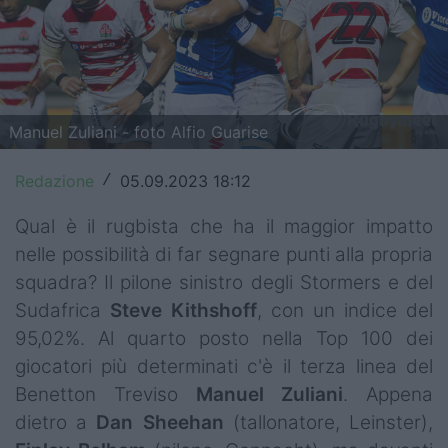
Top14
Premiership
Champions Cup
Manuel Zuliani - foto Alfio Guarise
Challenge Cup
Redazione
05.09.2023 18:12
/
World Rugby
Qual è il rugbista che ha il maggior impatto
Rugby World Cup
nelle possibilità di far segnare punti alla propria
squadra? Il pilone sinistro degli Stormers e del
Super Rugby
Sudafrica
Steve
Kithshoff
, con un indice del
Rugby in TV
95,02%. Al quarto posto nella Top 100 dei
giocatori più determinati c'è il terza linea del
Mercato
Benetton Treviso
Manuel
Zuliani
. Appena
dietro a
Dan
Sheehan
(tallonatore, Leinster),
Serie A Elite