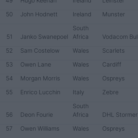
49
Hugo Keenan
Ireland
Leinster
50
John Hodnett
Ireland
Munster
South
51
Janko Swanepoel
Africa
Vodacom Bul
52
Sam Costelow
Wales
Scarlets
53
Owen Lane
Wales
Cardiff
54
Morgan Morris
Wales
Ospreys
55
Enrico Lucchin
Italy
Zebre
South
56
Deon Fourie
Africa
DHL Stormer
57
Owen Williams
Wales
Ospreys