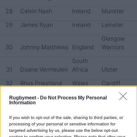
28
Calvin Nash
Ireland
Munster
29
James Ryan
Ireland
Leinster
Glasgow
30
Johnny Matthews
England
Warriors
South
31
Duane Vermeulen
Africa
Ulster
32
Rhys Priestland
Wales
Cardiff
Glasgow
Rugbymeet -
Do Not Process My Personal
Information
33
Jack Dempsey
Australia
Warriors
If you wish to opt-out of the sale, sharing to third parties, or
South
Hollywood B
processing of your personal or sensitive information for
34
Eben Etzebeth
Africa
Sharks
targeted advertising by us, please use the below opt-out
section to confirm your selection. Please note that after your