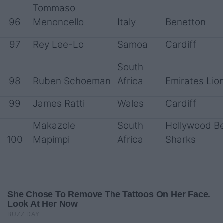
Tommaso
96
Menoncello
Italy
Benetton
97
Rey Lee-Lo
Samoa
Cardiff
South
98
Ruben Schoeman
Africa
Emirates Lio
99
James Ratti
Wales
Cardiff
Makazole
South
Hollywood B
100
Mapimpi
Africa
Sharks