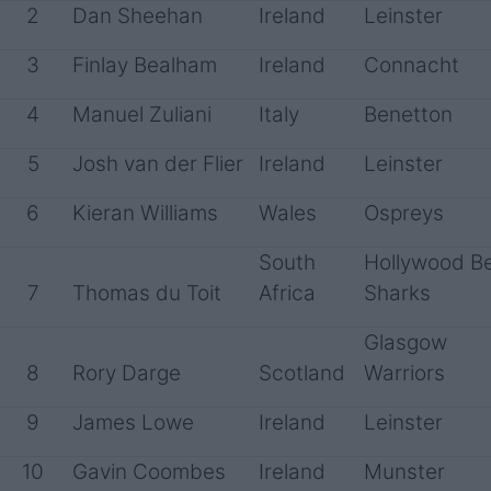
2
Dan Sheehan
Ireland
Leinster
3
Finlay Bealham
Ireland
Connacht
4
Manuel Zuliani
Italy
Benetton
5
Josh van der Flier
Ireland
Leinster
6
Kieran Williams
Wales
Ospreys
South
Hollywood B
7
Thomas du Toit
Africa
Sharks
Glasgow
8
Rory Darge
Scotland
Warriors
9
James Lowe
Ireland
Leinster
10
Gavin Coombes
Ireland
Munster