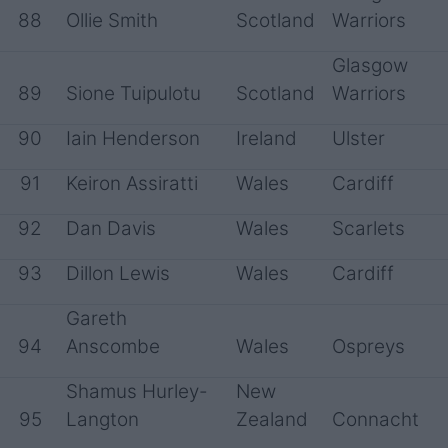
88
Ollie Smith
Scotland
Warriors
Glasgow
89
Sione Tuipulotu
Scotland
Warriors
90
Iain Henderson
Ireland
Ulster
91
Keiron Assiratti
Wales
Cardiff
92
Dan Davis
Wales
Scarlets
93
Dillon Lewis
Wales
Cardiff
Gareth
94
Anscombe
Wales
Ospreys
Shamus Hurley-
New
95
Langton
Zealand
Connacht