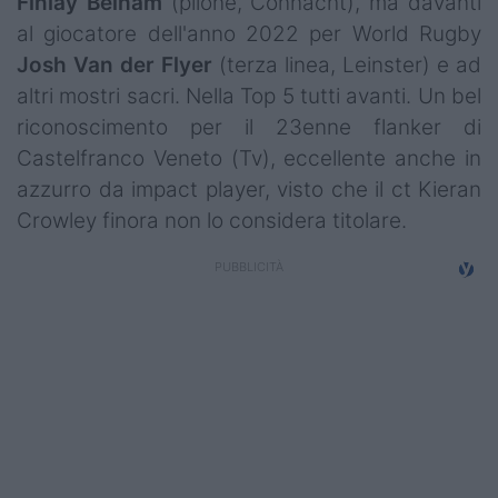
Finlay
Belham
(pilone, Connacht), ma davanti
Campionati
al giocatore dell'anno 2022 per World Rugby
Josh
Van
der
Flyer
(terza linea, Leinster) e ad
Serie A
altri mostri sacri. Nella Top 5 tutti avanti. Un bel
Serie B
riconoscimento per il 23enne flanker di
Castelfranco Veneto (Tv), eccellente anche in
Serie C
azzurro da impact player, visto che il ct Kieran
Femminile
Crowley finora non lo considera titolare.
Giovanili
Coppa Italia
Minirugby
Eventi
Top10