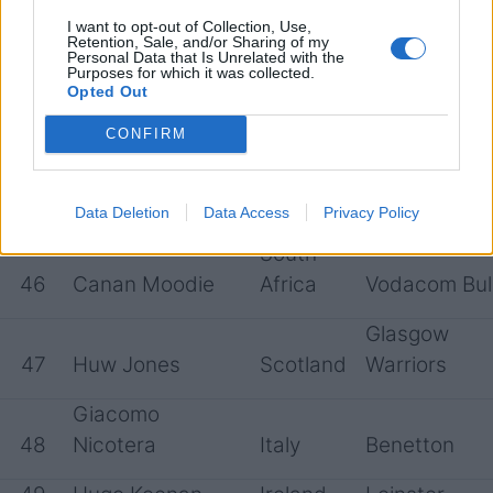
42
Kurt-Lee Arendse
Africa
Vodacom Bul
I want to opt-out of Collection, Use,
Retention, Sale, and/or Sharing of my
Personal Data that Is Unrelated with the
43
Ivan Nemer
Italy
Benetton
Purposes for which it was collected.
Opted Out
44
Sam Lousi
Tonga
Scarlets
CONFIRM
South
45
Ben-Jason Dixon
Africa
DHL Stormer
Data Deletion
Data Access
Privacy Policy
South
46
Canan Moodie
Africa
Vodacom Bul
Glasgow
47
Huw Jones
Scotland
Warriors
Giacomo
48
Nicotera
Italy
Benetton