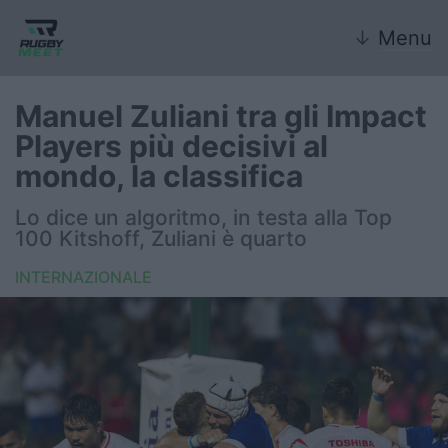
↓
Menu
Manuel Zuliani tra gli Impact
Players più decisivi al
Nazionale
mondo, la classifica
Nazionali giovanili
Lo dice un algoritmo, in testa alla Top
100 Kitshoff, Zuliani è quarto
Rugby Sevens
INTERNAZIONALE
FIR
Internazionale
6 Nazioni
United Rugby Championship