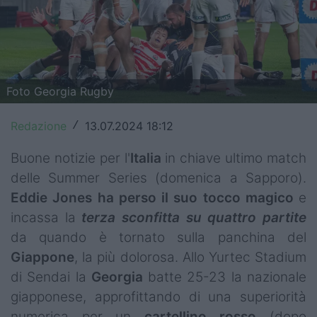
Top14
Premiership
Champions Cup
Foto Georgia Rugby
Challenge Cup
Redazione
13.07.2024 18:12
/
World Rugby
Buone notizie per l'
Italia
in chiave ultimo match
Rugby World Cup
delle Summer Series (domenica a Sapporo).
Eddie Jones
ha perso il suo
tocco magico
e
Super Rugby
incassa la
terza sconfitta su quattro partite
da quando è tornato sulla panchina del
Rugby in TV
Giappone
, la più dolorosa. Allo Yurtec Stadium
Mercato
di Sendai la
Georgia
batte 25-23 la nazionale
giapponese, approfittando di una superiorità
Serie A Elite
numerica per un
cartellino
rosso
(dopo