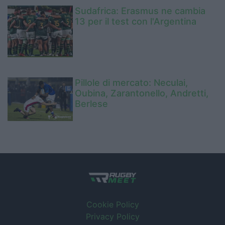
Sudafrica: Erasmus ne cambia
13 per il test con l'Argentina
Pillole di mercato: Neculai,
Oubina, Zarantonello, Andretti,
Berlese
Cookie Policy
Privacy Policy