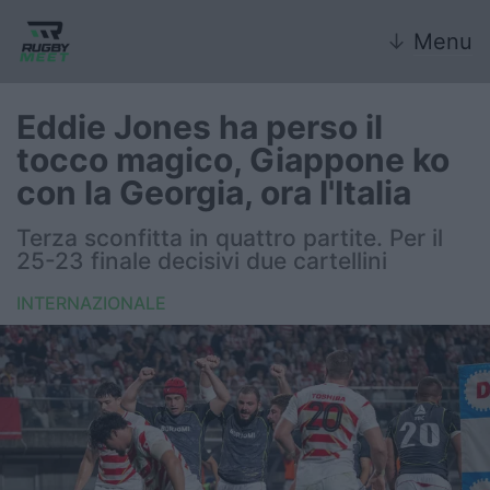
↓
Menu
Eddie Jones ha perso il
tocco magico, Giappone ko
Nazionale
con la Georgia, ora l'Italia
Nazionali giovanili
Terza sconfitta in quattro partite. Per il
25-23 finale decisivi due cartellini
Rugby Sevens
INTERNAZIONALE
FIR
Internazionale
6 Nazioni
United Rugby Championship