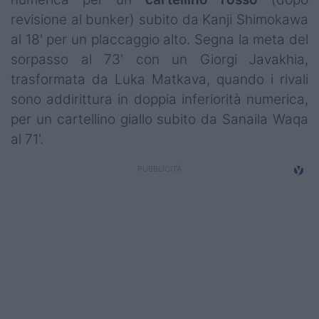
Campionati
revisione al bunker) subito da Kanji Shimokawa
al 18' per un placcaggio alto. Segna la meta del
Serie A
sorpasso al 73' con un Giorgi Javakhia,
Serie B
trasformata da Luka Matkava, quando i rivali
sono addirittura in doppia inferiorità numerica,
Serie C
per un cartellino giallo subito da Sanaila Waqa
al 71'.
Femminile
Giovanili
Coppa Italia
Minirugby
Eventi
Top10