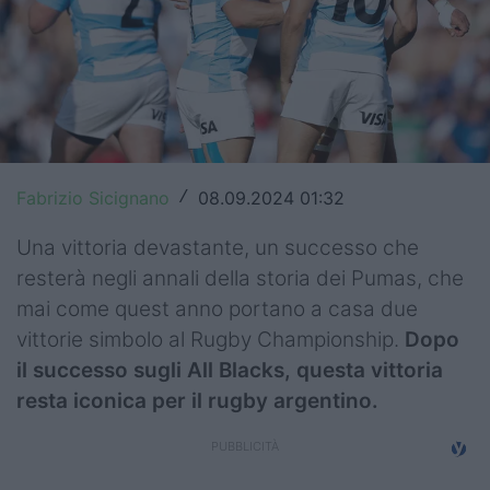
Top14
Premiership
Champions Cup
Challenge Cup
Fabrizio Sicignano
08.09.2024 01:32
/
World Rugby
Una vittoria devastante, un successo che
Rugby World Cup
resterà negli annali della storia dei Pumas, che
mai come quest anno portano a casa due
Super Rugby
vittorie simbolo al Rugby Championship.
Dopo
Rugby in TV
il successo sugli All Blacks, questa vittoria
resta iconica per il rugby argentino.
Mercato
Serie A Elite