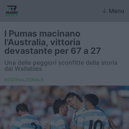
↓
Menu
I Pumas macinano
l'Australia, vittoria
Nazionale
devastante per 67 a 27
Nazionali giovanili
Una delle peggiori sconfitte della storia
dei Wallabies
Rugby Sevens
INTERNAZIONALE
FIR
Internazionale
6 Nazioni
United Rugby Championship