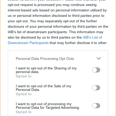
Estanislao Lopez, Santa Fé
opt-out request is processed you may continue seeing
interest-based ads based on personal information utilized by
Arbitro:
Pierre Brousset (FFR)
us or personal information disclosed to third parties prior to
Assistant Referees:
Ben O’Keeffe (NZR),
your opt-out. You may separately opt-out of the further
James Doleman (NZR)
disclosure of your personal information by third parties on the
IAB’s list of downstream participants. This information may
TMO:
Marius Jonker (SARU)
also be disclosed by us to third parties on the
IAB’s List of
Downstream Participants
that may further disclose it to other
third parties.
Personal Data Processing Opt Outs
I want to opt-out of the Sharing of my
personal data.
Opted In
I want to opt-out of the Sale of my
Personal Data.
Opted In
I want to opt-out of processing my
Personal Data for Targeted Advertising.
Opted In