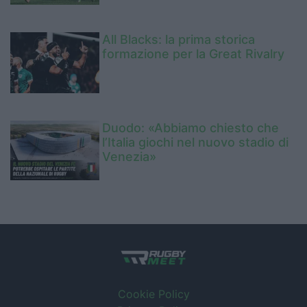
All Blacks: la prima storica
formazione per la Great Rivalry
Duodo: «Abbiamo chiesto che
l’Italia giochi nel nuovo stadio di
Venezia»
Cookie Policy