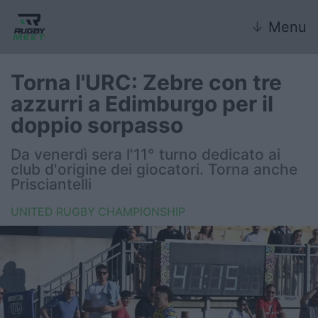
↓
Menu
Torna l'URC: Zebre con tre
azzurri a Edimburgo per il
Nazionale
doppio sorpasso
Nazionali giovanili
Da venerdì sera l'11° turno dedicato ai
club d'origine dei giocatori. Torna anche
Rugby Sevens
Prisciantelli
UNITED RUGBY CHAMPIONSHIP
FIR
Internazionale
6 Nazioni
United Rugby Championship