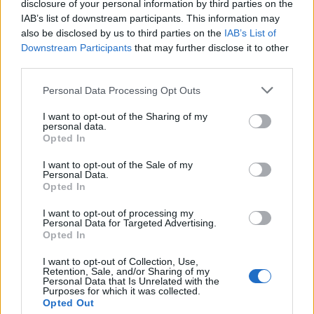
disclosure of your personal information by third parties on the
--------------------------- zona play-off
IAB’s list of downstream participants. This information may
also be disclosed by us to third parties on the
IAB’s List of
Downstream Participants
that may further disclose it to other
9) Ulster 23 (-12)
third parties.
10) Stormers 23 (-17)
Personal Data Processing Opt Outs
11) Benetton 23 (-73)
I want to opt-out of the Sharing of my
personal data.
Opted In
12) Ospreys 22
I want to opt-out of the Sale of my
13) Lions 19 (-5)
Personal Data.
Opted In
14) Connacht 19 (-32)
I want to opt-out of processing my
Personal Data for Targeted Advertising.
15) Zebre 16
Opted In
I want to opt-out of Collection, Use,
16) Dragons 8
Retention, Sale, and/or Sharing of my
Personal Data that Is Unrelated with the
Purposes for which it was collected.
Opted Out