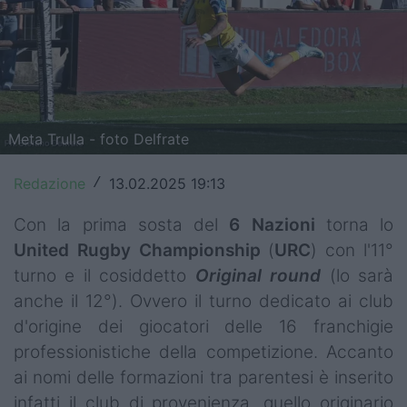
Top14
Premiership
Champions Cup
Meta Trulla - foto Delfrate
Challenge Cup
World Rugby
Redazione
13.02.2025 19:13
/
Rugby World Cup
Con la prima sosta del
6 Nazioni
torna lo
United Rugby Championship
(
URC
) con l'11°
Super Rugby
turno e il cosiddetto
Original
round
(lo sarà
anche il 12°). Ovvero il turno dedicato ai club
Rugby in TV
d'origine dei giocatori delle 16 franchigie
Mercato
professionistiche della competizione. Accanto
ai nomi delle formazioni tra parentesi è inserito
Serie A Elite
infatti il club di provenienza, quello originario