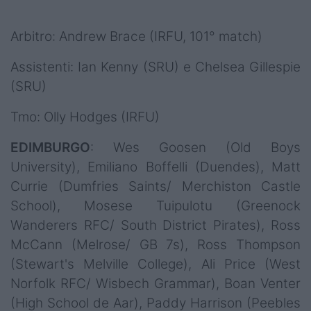
Arbitro: Andrew Brace (IRFU, 101° match)
Assistenti: Ian Kenny (SRU) e Chelsea Gillespie
(SRU)
Tmo: Olly Hodges (IRFU)
EDIMBURGO
: Wes Goosen (Old Boys
University), Emiliano Boffelli (Duendes), Matt
Currie (Dumfries Saints/ Merchiston Castle
School), Mosese Tuipulotu (Greenock
Wanderers RFC/ South District Pirates), Ross
McCann (Melrose/ GB 7s), Ross Thompson
(Stewart's Melville College), Ali Price (West
Norfolk RFC/ Wisbech Grammar), Boan Venter
(High School de Aar), Paddy Harrison (Peebles