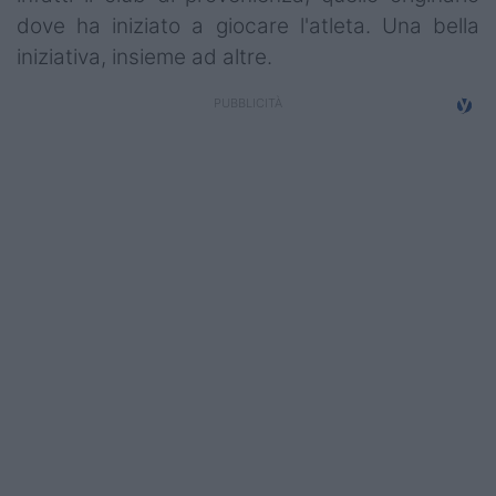
Campionati
dove ha iniziato a giocare l'atleta. Una bella
iniziativa, insieme ad altre.
Serie A
Serie B
Serie C
Femminile
Giovanili
Coppa Italia
Minirugby
Eventi
Top10