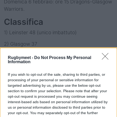
Domenica 6 febbraio: ore 15 Dragons-Glasgow
Warriors.
Classifica
1) Leinster 48 (unico imbattuto)
2) Glasgow 37
3) Bulls 35
Rugbymeet -
Do Not Process My Personal
Information
4) Sharks 29 (+15)
If you wish to opt-out of the sale, sharing to third parties, or
5) Cardiff 29 (-35)
processing of your personal or sensitive information for
targeted advertising by us, please use the below opt-out
6) Scarlets 27
section to confirm your selection. Please note that after your
opt-out request is processed you may continue seeing
7) Munster 26
interest-based ads based on personal information utilized by
us or personal information disclosed to third parties prior to
8) Edimburgo 24
your opt-out. You may separately opt-out of the further