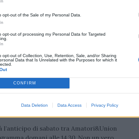
In
o opt-out of the Sale of my Personal Data.
In
to opt-out of processing my Personal Data for Targeted
ing.
In
o opt-out of Collection, Use, Retention, Sale, and/or Sharing
ersonal Data that Is Unrelated with the Purposes for which it
lected.
Out
CONFIRM
Data Deletion
Data Access
Privacy Policy
arà l’anticipo di sabato tra Amatori&Union
ogramma domani alle 14.30. Non un vero