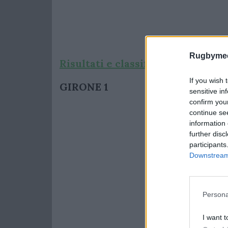
Rugbymee
Risultati e classifiche di Serie B
If you wish 
GIRONE 1
sensitive in
confirm you
continue se
information 
further disc
participants
Downstream 
Persona
I want t