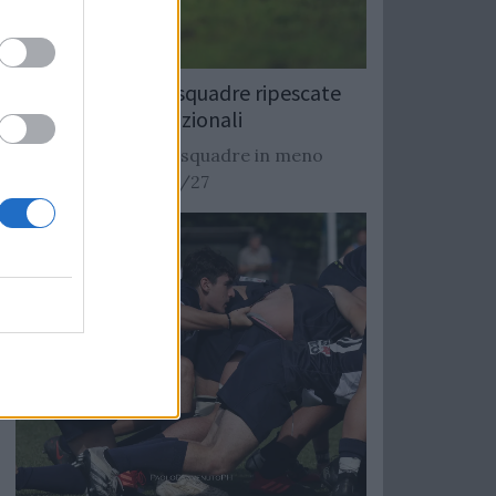
Rugby: Record di squadre ripescate
nei campionati nazionali
Si stimano oltre 20 squadre in meno
dalla stagione 2026/27