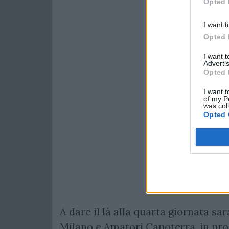
Opted 
I want t
Opted 
I want 
Advertis
Opted 
I want t
of my P
was col
Opted 
A dare il là alla quarta giornata s
Milano e Amatori Capoterra, in pr