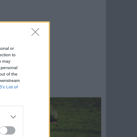
sonal or
ection to
ou may
 personal
out of the
 downstream
B’s List of