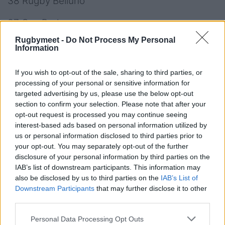
38 Rugby Belluno
37 Cus Padova
Rugbymeet -
Do Not Process My Personal
22 Rugby Botticino
Information
19 Villadose Rugby
If you wish to opt-out of the sale, sharing to third parties, or
processing of your personal or sensitive information for
1 San Marco Venezia Rugby
targeted advertising by us, please use the below opt-out
section to confirm your selection. Please note that after your
opt-out request is processed you may continue seeing
interest-based ads based on personal information utilized by
Serie B - Risultati Girone 4
us or personal information disclosed to third parties prior to
your opt-out. You may separately opt-out of the further
Lions Alto Lazio - Messina 54-10
disclosure of your personal information by third parties on the
IAB’s list of downstream participants. This information may
Frascati - US Roma 21-33
also be disclosed by us to third parties on the
IAB’s List of
Amatori Catania - Cus Catania 15-23
Downstream Participants
that may further disclose it to other
Benevento - Rugby L'Aquila 0-62
third parties.
Perugia - Capitolina cadetta 32-12
Personal Data Processing Opt Outs