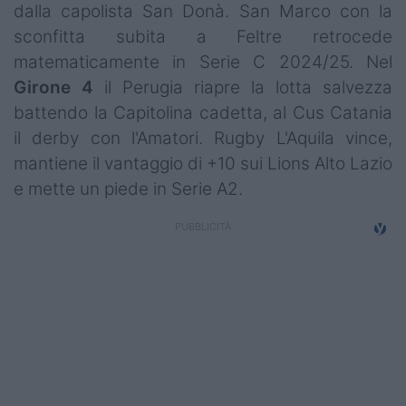
dalla capolista San Donà. San Marco con la
Campionati
sconfitta subita a Feltre retrocede
Serie A
matematicamente in Serie C 2024/25. Nel
Girone 4
il Perugia riapre la lotta salvezza
Serie B
battendo la Capitolina cadetta, al Cus Catania
Serie C
il derby con l'Amatori. Rugby L'Aquila vince,
mantiene il vantaggio di +10 sui Lions Alto Lazio
Femminile
e mette un piede in Serie A2.
Giovanili
Coppa Italia
Minirugby
Eventi
Top10