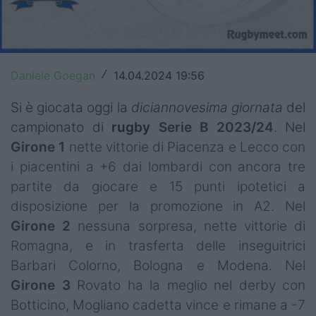
Top14
Premiership
Daniele Goegan
14.04.2024 19:56
/
Champions Cup
Si è giocata oggi la
diciannovesima
giornata
del
Challenge Cup
campionato di
rugby
Serie B 2023/24
. Nel
World Rugby
Girone 1
nette vittorie di Piacenza e Lecco con
i piacentini a +6 dai lombardi con ancora tre
Rugby World Cup
partite da giocare e 15 punti ipotetici a
Super Rugby
disposizione per la promozione in A2. Nel
Girone 2
nessuna sorpresa, nette vittorie di
Rugby in TV
Romagna, e in trasferta delle inseguitrici
Barbari Colorno, Bologna e Modena. Nel
Mercato
Girone 3
Rovato ha la meglio nel derby con
Serie A Elite
Botticino, Mogliano cadetta vince e rimane a -7