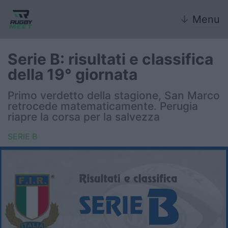
↓
Menu
Serie B: risultati e classifica
della 19° giornata
Nazionale
Primo verdetto della stagione, San Marco
retrocede matematicamente. Perugia
Nazionali giovanili
riapre la corsa per la salvezza
Rugby Sevens
SERIE B
FIR
Internazionale
6 Nazioni
United Rugby Championship