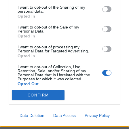
Arechi Salerno - Colleferro 5-54
I want to opt-out of the Sharing of my
personal data.
Opted In
I want to opt-out of the Sale of my
Classifica Girone 4
Personal Data.
Opted In
81 Rugby L’Aquila
I want to opt-out of processing my
Personal Data for Targeted Advertising.
71 Lions Alto Lazio
Opted In
I want to opt-out of Collection, Use,
70 US Roma
Retention, Sale, and/or Sharing of my
Personal Data that Is Unrelated with the
Purposes for which it was collected.
67 Colleferro Rugby
Opted Out
65 Frascati Rugby
CONFIRM
52 Capitolina Cadetta
Data Deletion
Data Access
Privacy Policy
40 Messina Rugby