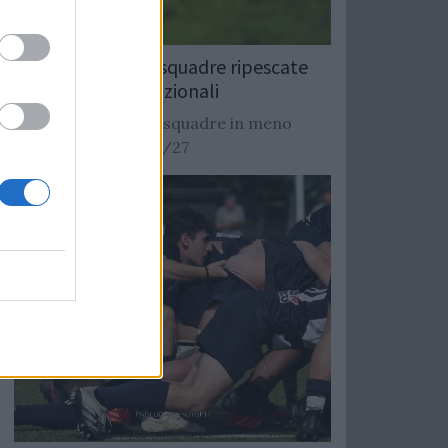
Rugby: Record di squadre ripescate
nei campionati nazionali
Si stimano oltre 20 squadre in meno
dalla stagione 2026/27