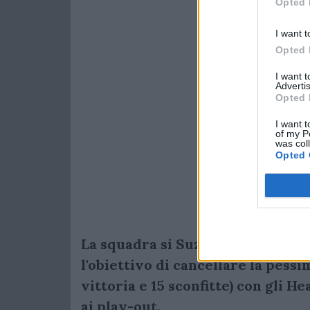
Opted 
I want t
Opted 
I want 
Advertis
Opted 
I want t
of my P
was col
Opted 
La squadra si Suzuka sta investe
l'obiettivo di cancellare la pess
vittoria e 15 sconfitte) con gli H
ai play-out.