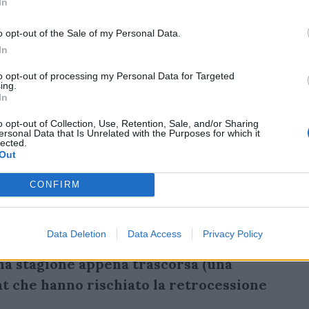
In
o opt-out of the Sale of my Personal Data.
In
to opt-out of processing my Personal Data for Targeted
ing.
In
o opt-out of Collection, Use, Retention, Sale, and/or Sharing
ersonal Data that Is Unrelated with the Purposes for which it
lected.
Out
CONFIRM
Data Deletion
Data Access
Privacy Policy
ndo tantissimo nel mercato, con
ima stagione appena trascorsa (una
eat che hanno rischiato la retrocessione