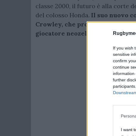
classe 2000, il futuro è alla corte
del colosso Honda.
Il suo nuovo c
Crowley, che probabilmente più d
giocatore neozelandese.
Rugbymee
If you wish 
sensitive in
confirm you
continue se
information 
further disc
participants
Downstream 
Persona
I want t