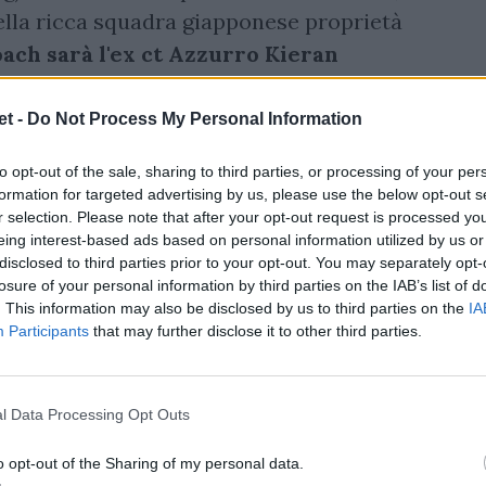
 della ricca squadra giapponese proprietà
oach sarà l'ex ct Azzurro Kieran
i tutti ha pressato per avere il
t -
Do Not Process My Personal Information
to opt-out of the sale, sharing to third parties, or processing of your per
formation for targeted advertising by us, please use the below opt-out s
r selection. Please note that after your opt-out request is processed y
eing interest-based ads based on personal information utilized by us or
disclosed to third parties prior to your opt-out. You may separately opt-
losure of your personal information by third parties on the IAB’s list of
. This information may also be disclosed by us to third parties on the
IA
Participants
that may further disclose it to other third parties.
l Data Processing Opt Outs
o opt-out of the Sharing of my personal data.