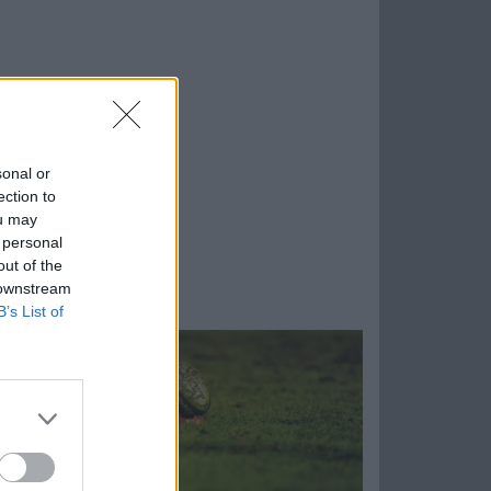
sonal or
ection to
ou may
 personal
out of the
 downstream
B’s List of