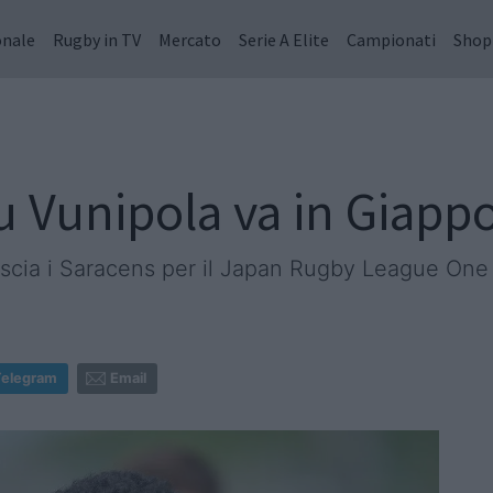
onale
Rugby in TV
Mercato
Serie A Elite
Campionati
Shop
u Vunipola va in Giapp
lascia i Saracens per il Japan Rugby League One
Telegram
Email