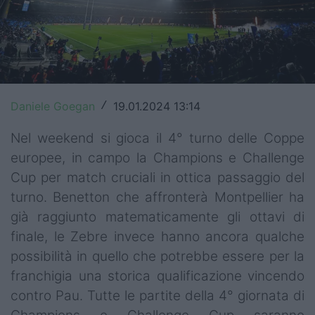
Top14
Premiership
Champions Cup
Daniele Goegan
19.01.2024 13:14
/
Challenge Cup
Nel weekend si gioca il 4° turno delle Coppe
World Rugby
europee, in campo la Champions e Challenge
Rugby World Cup
Cup per match cruciali in ottica passaggio del
turno. Benetton che affronterà Montpellier ha
Super Rugby
già raggiunto matematicamente gli ottavi di
Rugby in TV
finale, le Zebre invece hanno ancora qualche
possibilità in quello che potrebbe essere per la
Mercato
franchigia una storica qualificazione vincendo
contro Pau. Tutte le partite della 4° giornata di
Serie A Elite