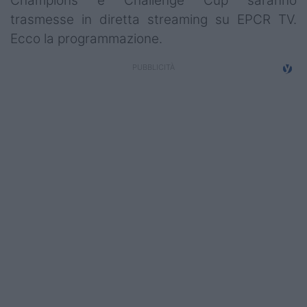
Champions e Challenge Cup saranno
Campionati
trasmesse in diretta streaming su EPCR TV.
Ecco la programmazione.
Serie A
Serie B
Serie C
Femminile
Giovanili
Coppa Italia
Minirugby
Eventi
Top10