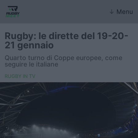
↓
Menu
Rugby: le dirette del 19-20-
21 gennaio
Nazionale
Quarto turno di Coppe europee, come
seguire le italiane
Nazionali giovanili
RUGBY IN TV
Rugby Sevens
FIR
Internazionale
6 Nazioni
United Rugby Championship