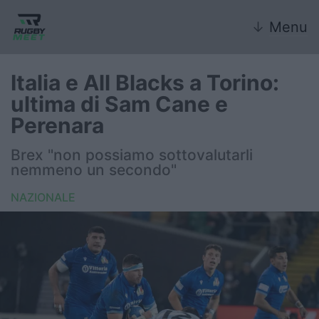
↓
Menu
Italia e All Blacks a Torino:
ultima di Sam Cane e
Nazionale
Perenara
Nazionali giovanili
Brex "non possiamo sottovalutarli
nemmeno un secondo"
Rugby Sevens
NAZIONALE
FIR
Internazionale
6 Nazioni
United Rugby Championship