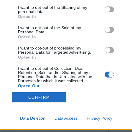
I want to opt-out of the Sharing of my
C’è un’altra partita che più delle altre è rimasto
personal data.
Opted In
nell’immaginario collettivo: è quella del 2009,
quando in un San Siro strapieno gli All Blacks
I want to opt-out of the Sale of my
Personal Data.
fecero una fatica incredibile per avere ragione
Opted In
degli Azzurri. L’Italia, guidata in panchina da
I want to opt-out of processing my
Nick Mallett, passò in vantaggio con il piede di
Personal Data for Targeted Advertising.
Opted In
Gower e mise in croce la mischia
neozelandese. Col passare dei minuti gli All
I want to opt-out of Collection, Use,
Retention, Sale, and/or Sharing of my
Blacks riuscirono a ribaltare la partita, ma
Personal Data that Is Unrelated with the
Purposes for which it was collected.
senza mai prendere il largo, e nel finale furono
Opted Out
messi alle strette dal pacchetto azzurro. Il
CONFIRM
video di quell’assalto è diventato ormai un
“cult” anche sul web: 10 minuti in cui gli All
Blacks sono costretti a difendere coi denti e
Data Deletion
Data Access
Privacy Policy
con le unghie contro un’Italia che forse