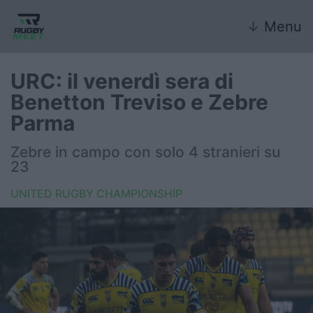
↓
Menu
URC: il venerdì sera di
Benetton Treviso e Zebre
Nazionale
Parma
Nazionali giovanili
Zebre in campo con solo 4 stranieri su
23
Rugby Sevens
UNITED RUGBY CHAMPIONSHIP
FIR
Internazionale
6 Nazioni
United Rugby Championship