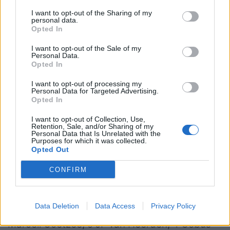
Snyman (49), 20 Sebastian Negri (89), 21
I want to opt-out of the Sharing of my
Manuel Zuliani (57), 22 Andy Uren (29), 23
personal data.
Opted In
Jacob Umaga (44).
I want to opt-out of the Sale of my
Indisponibili
: Edoardo Iachizzi, Gideon
Personal Data.
Opted In
Koegelenberg, Ignacio Mendy, Ivan Nemer,
Tiziano Pasquali, Onisi Ratave, Scott Scrafton,
I want to opt-out of processing my
Personal Data for Targeted Advertising.
Nahuel Tetaz, Giosué Zilocchi.
Opted In
I want to opt-out of Collection, Use,
()= presenze in biancoverde.
Retention, Sale, and/or Sharing of my
Personal Data that Is Unrelated with the
Purposes for which it was collected.
Head Coach
: Marco Bortolami.
Opted Out
Bulls:
15 Devon Williams, 14 Aphiwe Dyantyi, 13
CONFIRM
Canan Moodie, 12 David Kriel, 11 Kurt-Lee
Arendse, 10 Boeta Chamberlain, 9 Embrose
Data Deletion
Data Access
Privacy Policy
Papier, 8 Elrigh Louw (c), 7 Reinhardt Ludwig, 6
Marcell Coetzee, 5 JF van Heerden, 4 Cobus