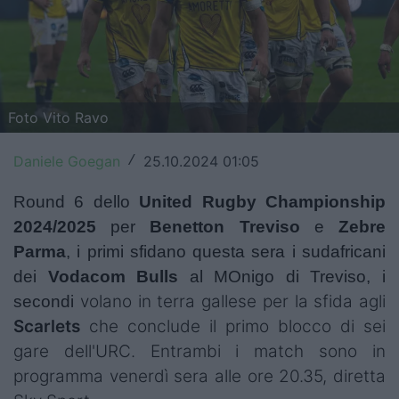
Top14
Premiership
Champions Cup
Foto Vito Ravo
Challenge Cup
Daniele Goegan
25.10.2024 01:05
/
World Rugby
Round 6 dello
United Rugby Championship
Rugby World Cup
2024/2025
per
Benetton
Treviso
e
Zebre
Parma
, i primi sfidano questa sera i sudafricani
Super Rugby
dei
Vodacom Bulls
al MOnigo di Treviso, i
Rugby in TV
volano in terra gallese per la sfida agli
secondi
Scarlets
che conclude il primo blocco di sei
Mercato
gare dell'URC. Entrambi i match sono in
programma venerdì sera alle ore 20.35, diretta
Serie A Elite