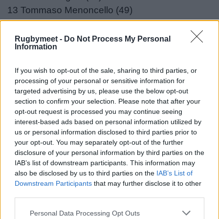
13 Tommaso Menoncello (49)
12 Ignacio Brex (88)
11 Matt Gallagher (3)
Rugbymeet -
Do Not Process My Personal
Information
10 Tomas Albornoz (54)
9 Alessandro Garbisi (54)
If you wish to opt-out of the sale, sharing to third parties, or
8 Lorenzo Cannone (48)
processing of your personal or sensitive information for
7 Michele Lamaro (C) (73)
targeted advertising by us, please use the below opt-out
section to confirm your selection. Please note that after your
6 Alessandro Izekor (41)
opt-out request is processed you may continue seeing
5 Federico Ruzza (119)
interest-based ads based on personal information utilized by
4 Niccolò Cannone (79)
us or personal information disclosed to third parties prior to
your opt-out. You may separately opt-out of the further
3 Simone Ferrari (110)
disclosure of your personal information by third parties on the
2 Siua Maile (23)
IAB’s list of downstream participants. This information may
1 Mirco Spagnolo (23)
also be disclosed by us to third parties on the
IAB’s List of
Downstream Participants
that may further disclose it to other
third parties.
​A disposizione: 16 Bautista Bernasconi (26), 17
Thomas Gallo (61), 18 Enzo Avaca (3), 19 Eli
Personal Data Processing Opt Outs