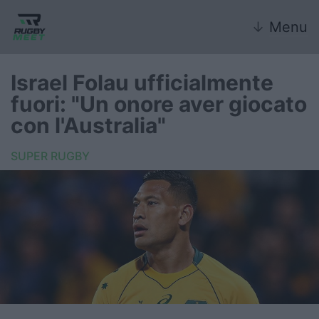
↓
Menu
Israel Folau ufficialmente
fuori: "Un onore aver giocato
Nazionale
con l'Australia"
Nazionali giovanili
SUPER RUGBY
Rugby Sevens
FIR
Internazionale
6 Nazioni
United Rugby Championship