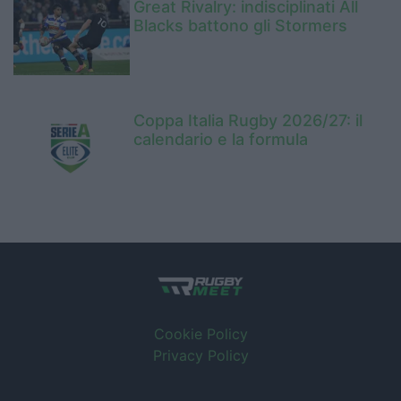
Great Rivalry: indisciplinati All
Blacks battono gli Stormers
Coppa Italia Rugby 2026/27: il
calendario e la formula
Cookie Policy
Privacy Policy