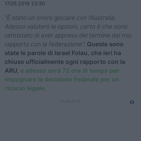
17.05.2019 23:30
Top14
"È stato un onore giocare con l'Australia.
Premiership
Adesso valuterò le opzioni, certo è che sono
rattristato di aver appreso del termine del mio
Champions Cup
rapporto con la federazione".
Queste sono
Challenge Cup
state le parole di Israel Folau, che ieri ha
chiuso ufficialmente ogni rapporto con la
World Rugby
ARU,
e adesso avrà 72 ore di tempo per
Rugby World Cup
impugnare la decisione Federale per un
ricorso legale.
Super Rugby
Rugby in TV
Mercato
Serie A Elite