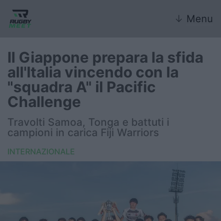
↓
Menu
Il Giappone prepara la sfida
all'Italia vincendo con la
Nazionale
"squadra A" il Pacific
Challenge
Nazionali giovanili
Travolti Samoa, Tonga e battuti i
Rugby Sevens
campioni in carica Fiji Warriors
FIR
INTERNAZIONALE
Internazionale
6 Nazioni
United Rugby Championship