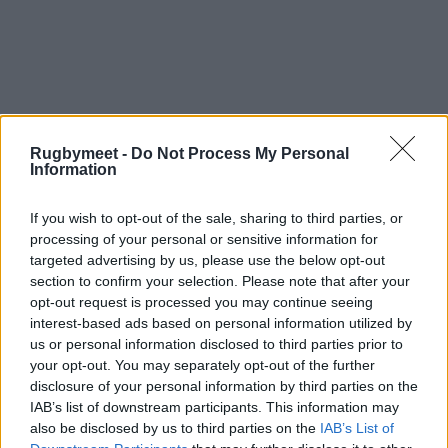
Rugbymeet -
Do Not Process My Personal
Information
If you wish to opt-out of the sale, sharing to third parties, or
processing of your personal or sensitive information for
targeted advertising by us, please use the below opt-out
section to confirm your selection. Please note that after your
opt-out request is processed you may continue seeing
L'originale Irb Pacific Rugby Cup vedeva la
interest-based ads based on personal information utilized by
partecipazione di due squadre per ciascuno
us or personal information disclosed to third parties prior to
your opt-out. You may separately opt-out of the further
dei tre Paesi delle Isole del Pacifico. La
disclosure of your personal information by third parties on the
competizione è la continuazione della Colonial
IAB’s list of downstream participants. This information may
Cup di Figi, del Campionato provinciale
also be disclosed by us to third parties on the
IAB’s List of