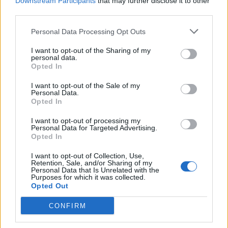
Downstream Participants
that may further disclose it to other
nazionale di Samoa e del Campionato
third parties.
provinciale di Tonga. Ha fornito un percorso di
Personal Data Processing Opt Outs
sviluppo per i giocatori che saranno poi
impegnati con le rispettive nazionali maggiori in
I want to opt-out of the Sharing of my
personal data.
Pacific Nations Cup.
Opted In
Al primo torneo parteciparono squadre create
I want to opt-out of the Sale of my
Personal Data.
per l'occasione: Upolu Samoa, Savaii Samoa,
Opted In
Fiji Warriors, Fiji Barbarians e Tau'uta Reds e
I want to opt-out of processing my
Tautahi Gold per Tonga. Le squadre
Personal Data for Targeted Advertising.
Opted In
partecipavano a un torneo con girone
all'italiana disputando in totale cinque partite.
I want to opt-out of Collection, Use,
Retention, Sale, and/or Sharing of my
La prima e la seconda classificata accedevano
Personal Data that Is Unrelated with the
Purposes for which it was collected.
alla finale per il titolo.
Opted Out
Dal 2015, al torneo partecipano le nazionali A di
CONFIRM
Giappone, Figi, Samoa e Tonga, anche se le