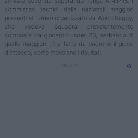
arrivata seconda superando Tonga A 43-18. I
Campionati
commissari tecnici delle nazionali maggiori
presenti al torneo organizzato da World Rugby,
Serie A
che vedeva squadra prevalentemente
Serie B
composte da giocatori under 23, serbatoio di
quelle maggiori. L'ha fatta da padrone il gioco
Serie C
d'attacco, come mostrano i risultati.
Femminile
Giovanili
Coppa Italia
Minirugby
Eventi
Top10