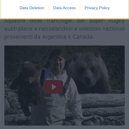
edizioni precedenti hanno visto la
Data Deletion
Data Access
Privacy Policy
partecipazione delle accademie o seconde
squadre delle franchigie del Super Rugby
australiane e neozelandesi e selezioni nazionali
provenienti da Argentina e Canada.