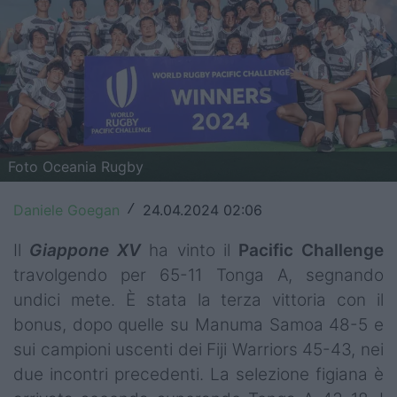
Top14
Premiership
Champions Cup
Challenge Cup
Foto Oceania Rugby
World Rugby
Daniele Goegan
24.04.2024 02:06
/
Rugby World Cup
Il
Giappone XV
ha vinto il
Pacific Challenge
Super Rugby
travolgendo per 65-11 Tonga A, segnando
Rugby in TV
undici mete. È stata la terza vittoria con il
bonus, dopo quelle su Manuma Samoa 48-5 e
Mercato
sui campioni uscenti dei Fiji Warriors 45-43, nei
due incontri precedenti. La selezione figiana è
Serie A Elite