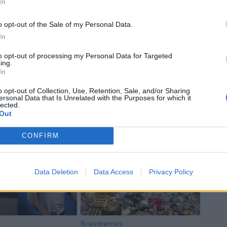
In
o opt-out of the Sale of my Personal Data.
In
to opt-out of processing my Personal Data for Targeted
ing.
In
na contro Rugby Trento con un largo 48-15.
o opt-out of Collection, Use, Retention, Sale, and/or Sharing
ersonal Data that Is Unrelated with the Purposes for which it
 Mirano
e Castellana Rugby, deciso solo 18-
lected.
Out
a su Udine, mentre
Rugby Bassano
batte
CONFIRM
Data Deletion
Data Access
Privacy Policy