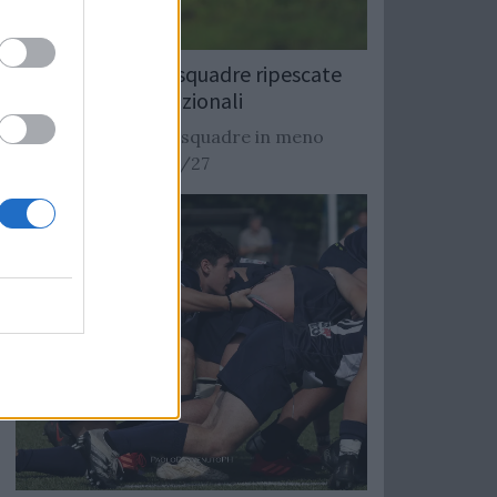
Rugby: Record di squadre ripescate
nei campionati nazionali
Si stimano oltre 20 squadre in meno
dalla stagione 2026/27