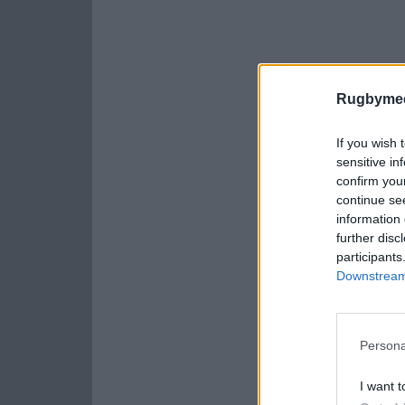
Rugbymee
If you wish 
sensitive in
confirm you
continue se
information 
further disc
participants
Downstream 
Persona
I want t