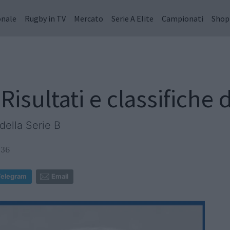
onale
Rugby in TV
Mercato
Serie A Elite
Campionati
Shop
Risultati e classifiche 
 della Serie B
:36
Telegram
Email