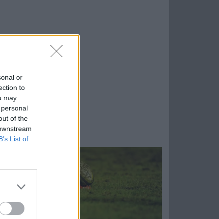
sonal or
ection to
ou may
 personal
out of the
 downstream
B’s List of