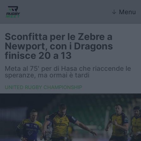
↓
Menu
Sconfitta per le Zebre a
Newport, con i Dragons
Nazionale
finisce 20 a 13
Nazionali giovanili
Meta al 75' per di Hasa che riaccende le
speranze, ma ormai è tardi
Rugby Sevens
UNITED RUGBY CHAMPIONSHIP
FIR
Internazionale
6 Nazioni
United Rugby Championship