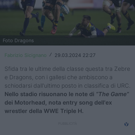
Top14
Premiership
Champions Cup
Foto Dragons
Challenge Cup
Fabrizio Sicignano
29.03.2024 22:27
/
World Rugby
Sfida tra le ultime della classe questa tra Zebre
Rugby World Cup
e Dragons, con i gallesi che ambiscono a
schiodarsi dall'ultimo posto in classifica di URC.
Super Rugby
Nello stadio risuonano le note di
“The Game”
Rugby in TV
dei Motorhead, nota entry song dell'ex
wrestler della WWE Triple H.
Mercato
Serie A Elite