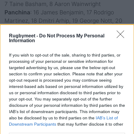
7 Taine Basham, 8 Aaron Wainwright
Panchina
: 16 James Benjamin, 17 Rodrigo
Martinez, 18 Dmitri Arhip, 19 George Nott, 20
Dan Lydiate, 21 Harri Keddie, 22 Dane Blacker,
Rugbymeet -
Do Not Process My Personal
23 Joe Westwood
Information
Zebre Parma
: 15 Lorenzo Pani, 14 Pierre Bruno,
If you wish to opt-out of the sale, sharing to third parties, or
13 Franco Smith Jr, 12 Fetuli Paea, 11 Simone
processing of your personal or sensitive information for
Gesi, 10 Tiff Eden, 9 Gonzalo Garcia, 1 Danilo
targeted advertising by us, please use the below opt-out
section to confirm your selection. Please note that after your
Fischetti, 2 Giampietro Ribaldi, 3 Juan Pitinari,
opt-out request is processed you may continue seeing
4 Leonard Krumov, 5 Andrea Zambonin, 6
interest-based ads based on personal information utilized by
Davide Ruggeri, 7 Iacopo Bianchi, 8 Giovanni
us or personal information disclosed to third parties prior to
your opt-out. You may separately opt-out of the further
Licata (CAPT)
disclosure of your personal information by third parties on the
Panchina
: 16 Luca Bigi, 17 Muhamed Hasa, 18
IAB’s list of downstream participants. This information may
Ion Neculai, 19 David Sisi, 20 Josh Kaifa, 21
also be disclosed by us to third parties on the
IAB’s List of
Downstream Participants
that may further disclose it to other
Alessandro Fusco, 22 Jacopo Trulla, 23 Guido
third parties.