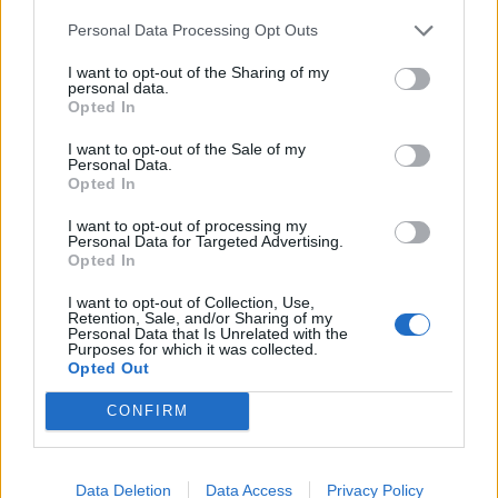
Volpi
Personal Data Processing Opt Outs
Arbitro
: Mike Adamson (SRU, 78th league
I want to opt-out of the Sharing of my
game)
personal data.
Opted In
AR 1:
Adam Jones (WRU)
AR 2:
Carwyn
Williams (WRU)
I want to opt-out of the Sale of my
Personal Data.
TMO:
Andrew McMenemy (SRU)
Opted In
I want to opt-out of processing my
Personal Data for Targeted Advertising.
Opted In
I want to opt-out of Collection, Use,
Retention, Sale, and/or Sharing of my
Personal Data that Is Unrelated with the
Purposes for which it was collected.
Opted Out
CONFIRM
Data Deletion
Data Access
Privacy Policy