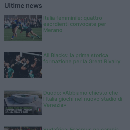
Ultime news
Italia femminile: quattro
esordienti convocate per
Merano
All Blacks: la prima storica
formazione per la Great Rivalry
Duodo: «Abbiamo chiesto che
l’Italia giochi nel nuovo stadio di
Venezia»
Sudafrica: Erasmus ne cambia