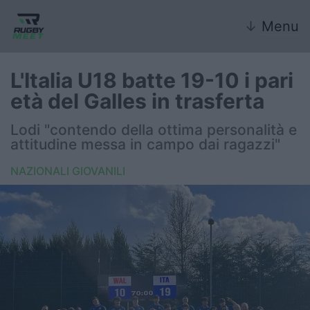
↓
Menu
L'Italia U18 batte 19-10 i pari
età del Galles in trasferta
Nazionale
Lodi "contendo della ottima personalità e
attitudine messa in campo dai ragazzi"
Nazionali giovanili
NAZIONALI GIOVANILI
Rugby Sevens
FIR
Internazionale
6 Nazioni
United Rugby Championship