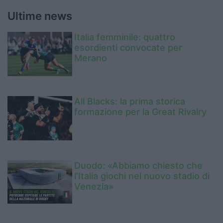
Ultime news
Italia femminile: quattro
esordienti convocate per
Merano
All Blacks: la prima storica
formazione per la Great Rivalry
Duodo: «Abbiamo chiesto che
l’Italia giochi nel nuovo stadio di
Venezia»