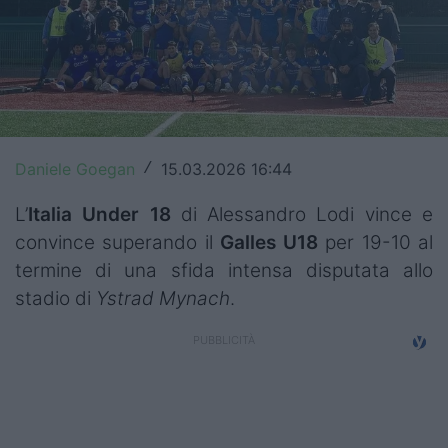
Top14
Premiership
Champions Cup
Challenge Cup
Daniele Goegan
15.03.2026 16:44
/
World Rugby
L’
Italia Under 18
di Alessandro Lodi vince e
convince superando il
Galles
U18
per 19-10 al
Rugby World Cup
termine di una sfida intensa disputata allo
Super Rugby
stadio di
Ystrad Mynach
.
Rugby in TV
Mercato
Serie A Elite