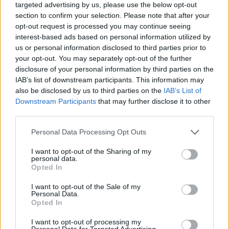
targeted advertising by us, please use the below opt-out
Prygodzicz (c) (60’ Thomas), Watkins (45’
section to confirm your selection. Please note that after your
Cloke), Carroll (53’ Thomas), Lewis (53’ Cloke),
opt-out request is processed you may continue seeing
interest-based ads based on personal information utilized by
Jones (48’ Bryant), Hall (48’ Lacey), Kamanga
us or personal information disclosed to third parties prior to
(48’ Goodluck).
your opt-out. You may separately opt-out of the further
disclosure of your personal information by third parties on the
Italia:
Valerini (42 Martinez Barajas), Misantoni
IAB’s list of downstream participants. This information may
(33’ Mesaglio), Selmi (44’ Di Nicola), Falchetto
also be disclosed by us to third parties on the
IAB’s List of
Downstream Participants
that may further disclose it to other
(c), Ferrazzi, Bragagnolo (44’ Barboglio),
third parties.
Andretti (44’ Harrison), Hajraoui (42’ Mancini),
Colla (44’ Mareggi), Sebastiani, Berchiolli (44’
Personal Data Processing Opt Outs
Marinangeli), Rosi, Argenton (42’ Sanchez),
I want to opt-out of the Sharing of my
personal data.
Cimino (42’ Pe), Bleta (42’ Refrigeri).
Opted In
Arb.:
Jac Davies
I want to opt-out of the Sale of my
Personal Data.
Opted In
I want to opt-out of processing my
Personal Data for Targeted Advertising.