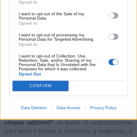
Opted In
divertiti. Mi è piaciuto tantissimo il gruppo che
I want to opt-out of the Sale of my
abbiamo formato, con una base pesarese e
Personal Data.
qualche innesto che nell'ultima stagione ha
Opted In
giocato nella Pesaro Rugby. In quattro edizioni
I want to opt-out of processing my
Personal Data for Targeted Advertising.
sono almeno una quarantina i giocatori che
Opted In
hanno vestito la magia dei "Tres Amigos".
I want to opt-out of Collection, Use,
Vogliamo portare questo spirito e questo tipo di
Retention, Sale, and/or Sharing of my
Personal Data that Is Unrelated with the
gioco anche a Pesaro, abbiamo diversi progetti
Purposes for which it was collected.
in cantiere per ampliare il più possibile la platea
Opted Out
e fare in modo che sempre più persone si
CONFIRM
avvicinino al rugby e lo vivano in maniera sana
e divertente».
Data Deletion
Data Access
Privacy Policy
Com'è cambiata la competizione in queste
cinque edizioni?
«A livello di organizzazione
ogni anno il torneo è cresciuto, è migliorato, è