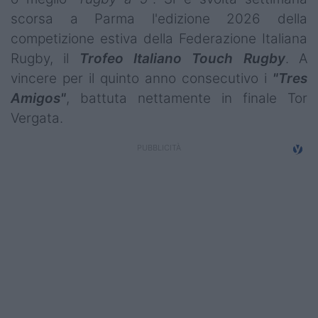
Campionati
scorsa a Parma l'edizione 2026 della
competizione estiva della Federazione Italiana
Serie A
Rugby, il
Trofeo Italiano Touch Rugby
. A
Serie B
vincere per il quinto anno consecutivo i
"Tres
Amigos"
, battuta nettamente in finale Tor
Serie C
Vergata.
Femminile
Giovanili
Coppa Italia
Minirugby
Eventi
Top10