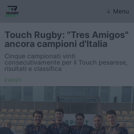
↓
Menu
Touch Rugby: "Tres Amigos"
ancora campioni d'Italia
Nazionale
Cinque campionati vinti
consecutivamente per il Touch pesarese,
Nazionali giovanili
risultati e classifica
Rugby Sevens
EVENTI
FIR
Internazionale
6 Nazioni
United Rugby Championship