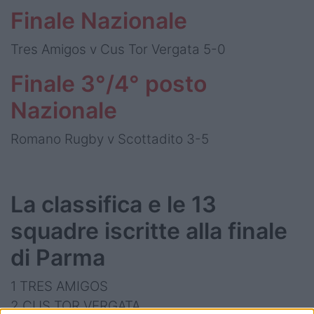
Finale Nazionale
Tres Amigos v Cus Tor Vergata 5-0
Finale 3°/4° posto
Nazionale
Romano Rugby v Scottadito 3-5
La classifica e le 13
squadre iscritte alla finale
di Parma
1 TRES AMIGOS
2 CUS TOR VERGATA