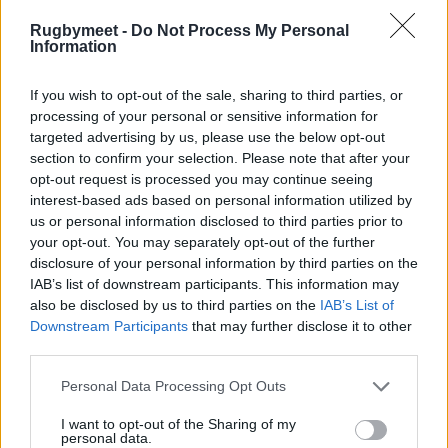
3 SCOTTADITO
Rugbymeet -
Do Not Process My Personal
4 ROMANO RUGBY
Information
5 SEPRIO 1
If you wish to opt-out of the sale, sharing to third parties, or
6 RATATOUCH
processing of your personal or sensitive information for
7 FREE TIME
targeted advertising by us, please use the below opt-out
8 AMATORI NAPOLI
section to confirm your selection. Please note that after your
opt-out request is processed you may continue seeing
9 US ROMA
interest-based ads based on personal information utilized by
10 WILD HEELS
us or personal information disclosed to third parties prior to
11 RUGBIO
your opt-out. You may separately opt-out of the further
disclosure of your personal information by third parties on the
12 SEPRIO 2
IAB’s list of downstream participants. This information may
13 FENNEC
also be disclosed by us to third parties on the
IAB’s List of
Downstream Participants
that may further disclose it to other
third parties.
Com'è stata questa edizione?
«Ci siamo
Personal Data Processing Opt Outs
presentati con una squadra di altissimo livello,
I want to opt-out of the Sharing of my
abbiamo fatto delle belle partite, ci siamo
personal data.