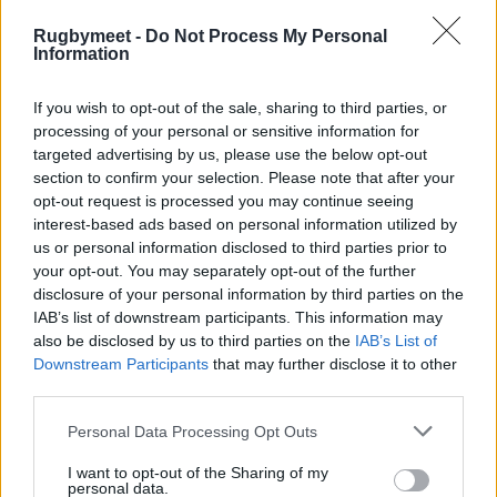
*Tetra Tackle Bag è utilizzata dalla Nazionale
sudafricana di rugby e dai Cheetahs
(in foto il
Rugbymeet -
Do Not Process My Personal
Information
due volte campione del mondo François Steyn)
If you wish to opt-out of the sale, sharing to third parties, or
processing of your personal or sensitive information for
targeted advertising by us, please use the below opt-out
section to confirm your selection. Please note that after your
opt-out request is processed you may continue seeing
interest-based ads based on personal information utilized by
us or personal information disclosed to third parties prior to
your opt-out. You may separately opt-out of the further
disclosure of your personal information by third parties on the
IAB’s list of downstream participants. This information may
also be disclosed by us to third parties on the
IAB’s List of
Downstream Participants
that may further disclose it to other
third parties.
Personal Data Processing Opt Outs
I want to opt-out of the Sharing of my
personal data.