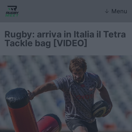
↓
Menu
Rugby: arriva in Italia il Tetra
Tackle bag [VIDEO]
Nazionale
Nazionali giovanili
Rugby Sevens
FIR
Internazionale
6 Nazioni
United Rugby Championship