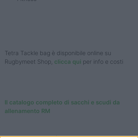
Tetra Tackle bag è disponibile online su
Rugbymeet Shop,
clicca qui
per info e costi
Il catalogo completo di sacchi e scudi da
allenamento RM