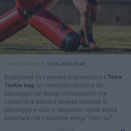
Top14
Premiership
Champions Cup
Challenge Cup
World Rugby
Daniele Goegan
01.08.2020 01:48
/
Rugby World Cup
Rugbymeet ha il piacere di presentare il
Tetra
Tackle bag
, un innovativo saccone da
Super Rugby
placcaggio dal design rivoluzionario che
Rugby in TV
consente di allenare diverse modalità di
placcaggio e ruck in sequenze rapide senza
Mercato
aspettare che il saccone venga “tirato su”.
Serie A Elite