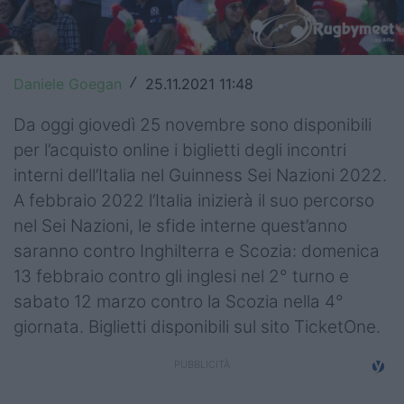
Top14
Premiership
Daniele Goegan
25.11.2021 11:48
/
Champions Cup
Da oggi giovedì 25 novembre sono disponibili
Challenge Cup
per l’acquisto online i biglietti degli incontri
interni dell’Italia nel Guinness Sei Nazioni 2022.
World Rugby
A febbraio 2022 l’Italia inizierà il suo percorso
Rugby World Cup
nel Sei Nazioni, le sfide interne quest’anno
saranno contro Inghilterra e Scozia: domenica
Super Rugby
13 febbraio contro gli inglesi nel 2° turno e
sabato 12 marzo contro la Scozia nella 4°
Rugby in TV
giornata. Biglietti disponibili sul sito TicketOne.
Mercato
Serie A Elite