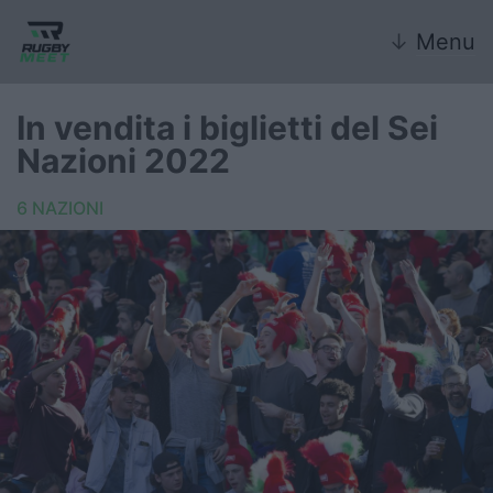
↓
Menu
In vendita i biglietti del Sei
Nazioni 2022
Nazionale
6 NAZIONI
Nazionali giovanili
Rugby Sevens
FIR
Internazionale
6 Nazioni
United Rugby Championship