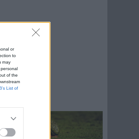
sonal or
ection to
ou may
 personal
out of the
 downstream
B’s List of