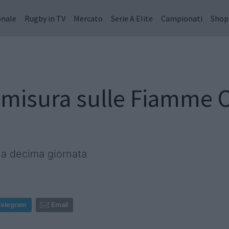
onale
Rugby in TV
Mercato
Serie A Elite
Campionati
Shop
 misura sulle Fiamme O
a decima giornata
Telegram
Email