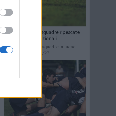
Rugby: Record di squadre ripescate
nei campionati nazionali
Si stimano oltre 20 squadre in meno
dalla stagione 2026/27