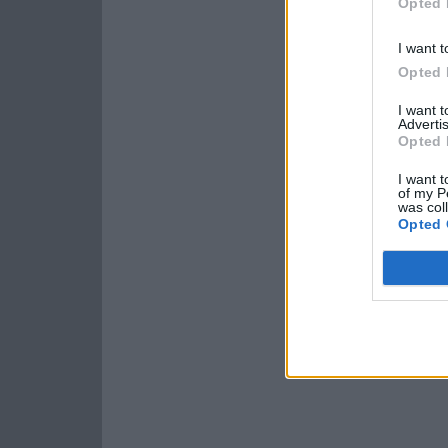
Opted 
I want t
Opted 
I want 
Advertis
Opted 
I want t
of my P
was col
Opted 