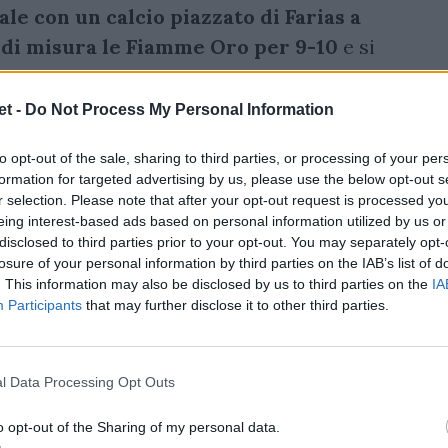
le con un calcio piazzato di Farias a
 di misura le Fiamme Oro per 9-10
e si
ica della Serie A Elite Maschile nella
nato, la prima del girone di ritorno. Per
t -
Do Not Process My Personal Information
a mantengono il vantaggio nel secondo
to opt-out of the sale, sharing to third parties, or processing of your per
squadre, poi il piazzato di Farias
formation for targeted advertising by us, please use the below opt-out s
r selection. Please note that after your opt-out request is processed y
eing interest-based ads based on personal information utilized by us or
disclosed to third parties prior to your opt-out. You may separately opt-
a” tra il
Mogliano Veneto Rugby e l’HBS
losure of your personal information by third parties on the IAB’s list of
 da Umberto Casellato inanellano il
. This information may also be disclosed by us to third parties on the
IA
Participants
that may further disclose it to other third parties.
ivo superando 20-14
l’HBS Colorno:
mpo ormai scaduto riesce ad evitare il
l Data Processing Opt Outs
o opt-out of the Sharing of my personal data.