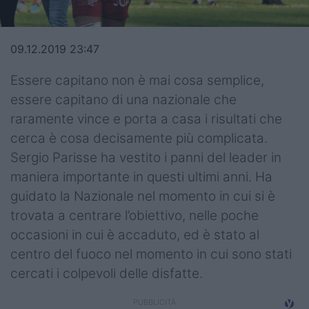
Top14
Premiership
09.12.2019 23:47
Champions Cup
Essere capitano non è mai cosa semplice,
essere capitano di una nazionale che
Challenge Cup
raramente vince e porta a casa i risultati che
cerca è cosa decisamente più complicata.
World Rugby
Sergio Parisse ha vestito i panni del leader in
Rugby World Cup
maniera importante in questi ultimi anni. Ha
guidato la Nazionale nel momento in cui si è
Super Rugby
trovata a centrare l’obiettivo, nelle poche
Rugby in TV
occasioni in cui è accaduto, ed è stato al
centro del fuoco nel momento in cui sono stati
Mercato
cercati i colpevoli delle disfatte.
Serie A Elite