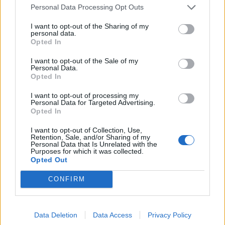
Personal Data Processing Opt Outs
partecipato ad altre quattro Coppe del Mondo.
Cinque in totale.
I want to opt-out of the Sharing of my
personal data.
Opted In
In maglia azzurra ha ottenuto la vittoria del
Trofeo Giuseppe Garibaldi in due occasioni
I want to opt-out of the Sale of my
Personal Data.
(2011 e 2013).
Opted In
I want to opt-out of processing my
Dati alla mano, con la partecipazione al 6
Personal Data for Targeted Advertising.
Nazioni del prossimo anno, con anche qualche
Opted In
test match, potrebbe superare il record di
I want to opt-out of Collection, Use,
Retention, Sale, and/or Sharing of my
presenze internazionali stabilito da Richie
Personal Data that Is Unrelated with the
Purposes for which it was collected.
McCaw (148). Ad oggi è fermo a 142.
Opted Out
Intanto, nell’attesa delle convocazioni, Sergio
CONFIRM
Parisse si diverte a segnare mete per il Tolone
nella nuova stagione del Top 14.
Data Deletion
Data Access
Privacy Policy