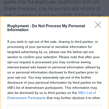
quello che l’ha legato per quattordici anni allo
Stade Français, che ha portato alla vittoria di
due Campionati Francesi (2006-2007 e 2014-
2015) e di una
Challenge Cup
(2016-2017) -
Rugbymeet -
Do Not Process My Personal
dopo aver perso la Finale nella stagione 2010-
Information
2011 e in quella 2012-2013.
If you wish to opt-out of the sale, sharing to third parties, or
In mezzo a queste pagine, c’è stata la nomina a
processing of your personal or sensitive information for
targeted advertising by us, please use the below opt-out
capitano della Nazionale, sotto la guida del C.T.
section to confirm your selection. Please note that after your
Nick Mallet, la centesima presenza in maglia
opt-out request is processed you may continue seeing
azzurra (lo stesso giorno di Martin
interest-based ads based on personal information utilized by
us or personal information disclosed to third parties prior to
Castrogiovanni, 16 novembre 2013) è diventato
your opt-out. You may separately opt-out of the further
il giocatore più presente (ad oggi) nella storia
disclosure of your personal information by third parties on the
del 6 Nazioni (69 caps) il più presente in
IAB’s list of downstream participants. This information may
also be disclosed by us to third parties on the
IAB’s List of
Nazionale, tre inviti nei Barbarians, due volte
Downstream Participants
that may further disclose it to other
nominato per il miglior giocatore dell’anno
third parties.
(2008-2013, unico italiano della storia) ed ha