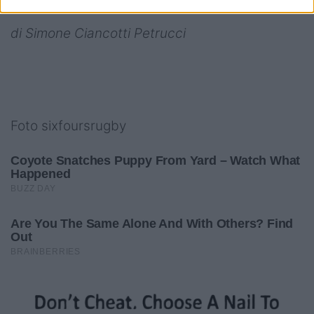
di Simone Ciancotti Petrucci
Foto
sixfoursrugby