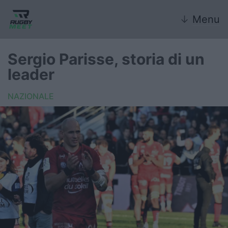
↓
Menu
Sergio Parisse, storia di un
leader
Nazionale
NAZIONALE
Nazionali giovanili
Rugby Sevens
FIR
Internazionale
6 Nazioni
United Rugby Championship