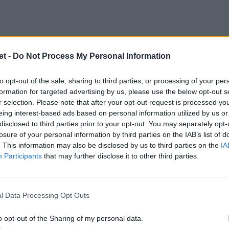
t -
Do Not Process My Personal Information
i italiani
to opt-out of the sale, sharing to third parties, or processing of your per
formation for targeted advertising by us, please use the below opt-out s
e
Capuozzo
torna
titolare
all'ala sinistra
r selection. Please note that after your opt-out request is processed y
nte era partito dalla panchina) e gioca 59'
eing interest-based ads based on personal information utilized by us or
disclosed to third parties prior to your opt-out. You may separately opt-
 del Racing. Quest'ultimo si giocava
losure of your personal information by third parties on the IAB’s list of
uro del primo posto. In Stade Francais-La
. This information may also be disclosed by us to third parties on the
IA
Participants
that may further disclose it to other third parties.
fino al 54'. Anche qui stessa situazione,
i che lottavano per qualificarsi. Il centro
due minuti dopo essere entrato per
Tuilagi
,
l Data Processing Opt Outs
ta che non doveva decidere nulla per la
o opt-out of the Sharing of my personal data.