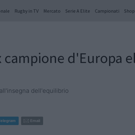
onale
Rugby in TV
Mercato
Serie A Elite
Campionati
Shop
 campione d'Europa eli
all'insegna dell'equilibrio
Telegram
Email