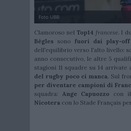
Foto UBB
Clamoroso nel
Top14
francese
. I 
Bègles
sono
fuori dai play-off
dell'equilibrio verso l'alto livello: 
anno consecutivo, le altre 5 qualif
stagioni 11 squadre su 14 arrivate a
del rugby poco ci manca
. Sul fr
per diventare campioni di Franc
squadra:
Ange
Capuozzo
con il
Nicotera
con lo Stade Français per