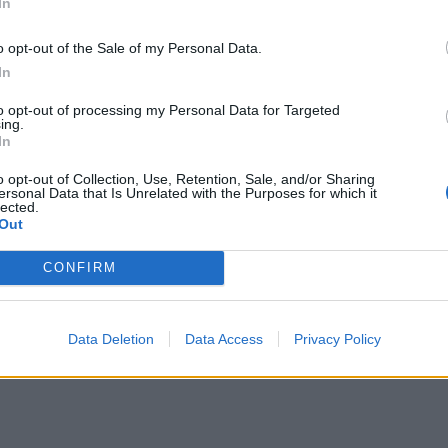
In
ni d'Europa
o opt-out of the Sale of my Personal Data.
'Europa del Bordeuax e la beffa per il
In
tro diretto
.
Clermont va a vincere con
to opt-out of processing my Personal Data for Targeted
ing.
esta fuori lo stesso dalle prime sei e fa lo
In
no quinti in classifica la penultima
o opt-out of Collection, Use, Retention, Sale, and/or Sharing
la fine
. Al 72' Maxime Lucu segna la meta
ersonal Data that Is Unrelated with the Purposes for which it
lected.
 Bordeaux virtualmente nei
play-off
. Al 77'
Out
e lo caccia fuori.
Altri risultati
: Castres-
CONFIRM
-28, Pau-Montauban 71-35.
Data Deletion
Data Access
Privacy Policy