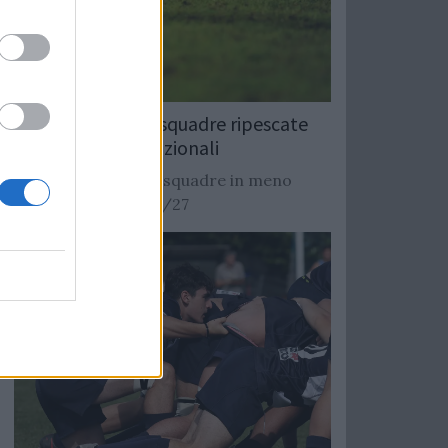
Rugby: Record di squadre ripescate
nei campionati nazionali
Si stimano oltre 20 squadre in meno
dalla stagione 2026/27