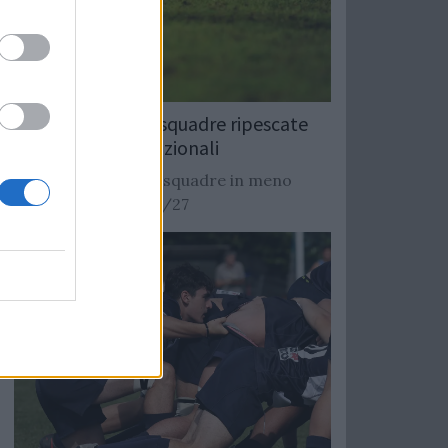
Rugby: Record di squadre ripescate
nei campionati nazionali
Si stimano oltre 20 squadre in meno
dalla stagione 2026/27