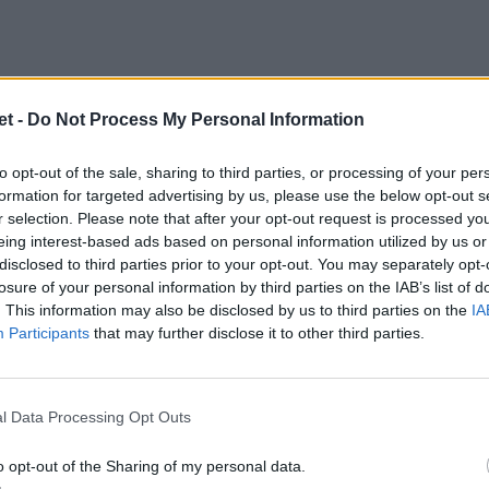
libi
t -
Do Not Process My Personal Information
 un'intervista al
Gazzettino
, a firma
Ivan
arazioni, destinate ad avere conseguenze
to opt-out of the sale, sharing to third parties, or processing of your per
formation for targeted advertising by us, please use the below opt-out s
r selection. Please note that after your opt-out request is processed y
eing interest-based ads based on personal information utilized by us or
disclosed to third parties prior to your opt-out. You may separately opt-
losure of your personal information by third parties on the IAB’s list of
da due mesi. Ho preso atto che la
. This information may also be disclosed by us to third parties on the
IA
Participants
that may further disclose it to other third parties.
mio nome è diventato l'alibi per
l'ho tolto per sgombrare il campo.
ti non è d'accordo, perché conosce
l Data Processing Opt Outs
 costruire il tavolo della Lega,
o opt-out of the Sharing of my personal data.