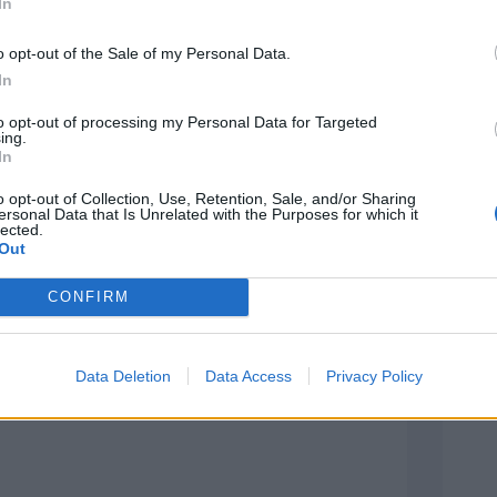
o insieme persone con conoscenza
In
nato. Tutto a budget pressoché
o opt-out of the Sale of my Personal Data.
i debba uscire dall'impasse che
In
he gli impegni che la governance
to opt-out of processing my Personal Data for Targeted
ing.
enuto, riconoscendo la Lega e
In
avanzata».
o opt-out of Collection, Use, Retention, Sale, and/or Sharing
ersonal Data that Is Unrelated with the Purposes for which it
lected.
Out
CONFIRM
Data Deletion
Data Access
Privacy Policy