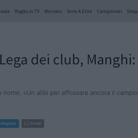
onale
Rugby in TV
Mercato
Serie A Elite
Campionati
Shop
Lega dei club, Manghi: 
o nome. «Un alibi per affossare ancora il campi
Telegram
Email