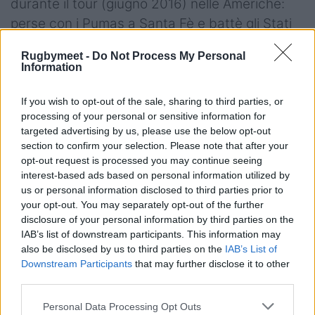
durante il tour (giugno 2016) nelle Americhe:
perse con i Pumas a Santa Fè e battè gli Stati
Uniti e il Canada in trasferta. Poi vennero
Rugbymeet -
Do Not Process My Personal
l’autunno e la famosa vittoria di Firenze sugli
Information
Springboks: una partita che, raccontò Parisse,
il ct aveva messo nel mirino già dall’estate. Il
If you wish to opt-out of the sale, sharing to third parties, or
processing of your personal or sensitive information for
Sudafrica era la prima (e finora resta l’unica)
targeted advertising by us, please use the below opt-out
delle “big four” (le altre sono Nuova Zelanda,
section to confirm your selection. Please note that after your
Inghilterra e Australia) ad essere sconfitta
opt-out request is processed you may continue seeing
interest-based ads based on personal information utilized by
dall’Italia. Un segno del destino, una svolta
us or personal information disclosed to third parties prior to
epocale?
your opt-out. You may separately opt-out of the further
disclosure of your personal information by third parties on the
Il sogno durò soltanto “l’espace d’un matin”.
IAB’s list of downstream participants. This information may
also be disclosed by us to third parties on the
IAB’s List of
Sette giorni dopo aver umiliato i ‘Boks al
Downstream Participants
that may further disclose it to other
Franchi, gli Azzurri furono sconfitta da Tonga a
third parties.
Padova, colpa di una gestione alquanto
Personal Data Processing Opt Outs
sprovveduta del match nel finale. Errori di