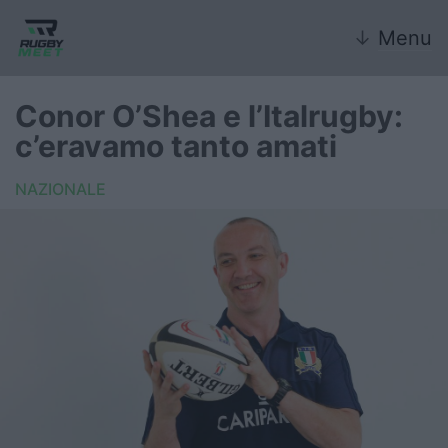
↓
Menu
Conor O’Shea e l’Italrugby:
c’eravamo tanto amati
Nazionale
NAZIONALE
Nazionali giovanili
Rugby Sevens
FIR
Internazionale
6 Nazioni
United Rugby Championship