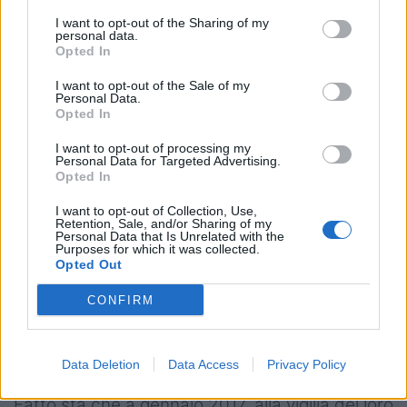
gioventù si scrisse, anche se sotto la maschera
I want to opt-out of the Sharing of my
personal data.
ottimista qualche crepa cominciò ad affiorare:
Opted In
un passo avanti, due indietro…
I want to opt-out of the Sale of my
Personal Data.
La svolta, la prima di tante in questa storia,
Opted In
arrivò in vista di Natale, quando le famiglie
I want to opt-out of processing my
O’Shea (moglie e figlie) e Catt (moglie e figlia),
Personal Data for Targeted Advertising.
Opted In
a meno di cinque mesi dal trasferimento nel
nostro paese, decisero di lasciare l’Italia. Colpa
I want to opt-out of Collection, Use,
Retention, Sale, and/or Sharing of my
di un feeling mai nato, di oggettive difficoltà
Personal Data that Is Unrelated with the
Purposes for which it was collected.
nella gestione scolastica delle ragazze, che
Opted Out
erano state iscritte alla scuola internazionale di
CONFIRM
Verona, di una serie di problemi logistici ben
noti a noi che da queste parti siamo cresciuti e
viviamo.
Data Deletion
Data Access
Privacy Policy
Fatto sta che a gennaio 2017, alla vigilia del loro