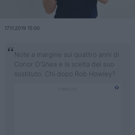
Top14
Premiership
17.11.2019 15:00
Champions Cup
Challenge Cup
Note a margine sui quattro anni di
World Rugby
Conor O’Shea e la scelta del suo
sostituto. Chi dopo Rob Howley?
Rugby World Cup
Super Rugby
Rugby in TV
Mercato
Serie A Elite