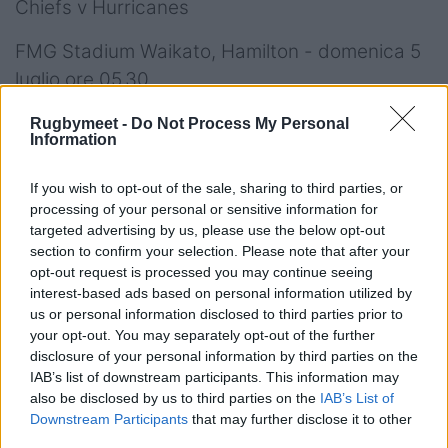
Chiefs v Hurricanes
FMG Stadium Waikato, Hamilton - domenica 5
luglio ore 05.30
Chiefs:
15 Damian McKenzie, 14 Sean Wainui,
Rugbymeet -
Do Not Process My Personal
Information
13 Tumua Manu, 12 Quinn Tupaea, 11 Etene
Nanai-Seturo, 10 Aaron Cruden, 9 Brad Weber,
If you wish to opt-out of the sale, sharing to third parties, or
8 Pita Gus Sowakula, 7 Sam Cane (c), 6
processing of your personal or sensitive information for
targeted advertising by us, please use the below opt-out
Lachlan Boshier, 5 Naitoa Ah Kuoi, 4 Mitchell
section to confirm your selection. Please note that after your
Brown, 3 Nepo Laulala, 2 Bradley Slater, 1
opt-out request is processed you may continue seeing
Aidan Ross
interest-based ads based on personal information utilized by
us or personal information disclosed to third parties prior to
Panchina:
16 Samisoni Taukei’aho, 17 Reuben
your opt-out. You may separately opt-out of the further
O’Neill, 18 Ross Geldenhuys, 19 Tupou Vaa’i, 20
disclosure of your personal information by third parties on the
Dylan Nel, 21 Te Toiroa Tahuriorangi, 22 Kaleb
IAB’s list of downstream participants. This information may
also be disclosed by us to third parties on the
IAB’s List of
Trask, 23 Solomon Alaimalo
Downstream Participants
that may further disclose it to other
third parties.
Hurricanes:
15 Jordie Barrett, 14 Kobus van