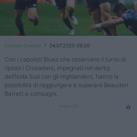
Top14
Premiership
Champions Cup
Daniele Goegan
04.07.2020 09:20
/
Challenge Cup
Con i capolisti Blues che osservano il turno di
World Rugby
riposo i Crusaders, impegnati nel derby
Rugby World Cup
dell’Isola Sud con gli Highlanders, hanno la
possibilità di raggiungere e superare Beauden
Super Rugby
Barrett e compagni.
Rugby in TV
Mercato
Serie A Elite