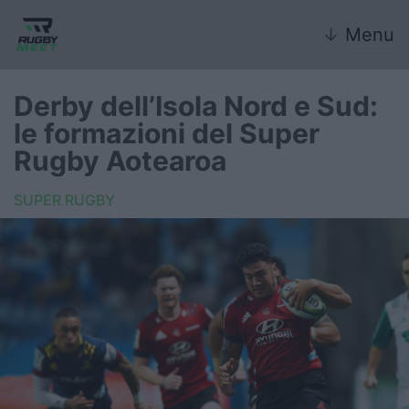
↓
Menu
Derby dell’Isola Nord e Sud:
le formazioni del Super
Nazionale
Rugby Aotearoa
Nazionali giovanili
SUPER RUGBY
Rugby Sevens
FIR
Internazionale
6 Nazioni
United Rugby Championship