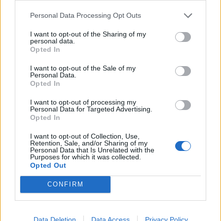
Wyk, 13 Peter Umaga-Jensen, 12 Ngani
Personal Data Processing Opt Outs
Laumape, 11 Ben Lam, 10 Jackson Garden-
I want to opt-out of the Sharing of my
Bachop, 9 TJ Perenara (cc), 8 Ardie Savea, 7
personal data.
Opted In
Du’Plessis Kirifi, 6 Reed Prinsep, 5 Scott
Scrafton, 4 James Blackwell, 3 Tyrel Lomax, 2
I want to opt-out of the Sale of my
Personal Data.
Dane Coles (cc), 1 Fraser Armstrong
Opted In
Panchina:
16 Ricky Riccitelli, 17 Ben May, 18
I want to opt-out of processing my
Alex Fidow, 19 Vaea Fifita, 20 Liam Mitchell, 21
Personal Data for Targeted Advertising.
Opted In
Jamie Booth, 22 Billy Proctor, 23 Wes Goosen
I want to opt-out of Collection, Use,
Retention, Sale, and/or Sharing of my
Personal Data that Is Unrelated with the
Purposes for which it was collected.
Opted Out
CONFIRM
Risultati e classifica del Super Rugby Aotearoa - clicca sul
match per tabellino, formazioni e statistiche
Data Deletion
Data Access
Privacy Policy