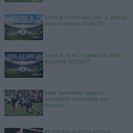
Serie B: I calendari con le partite
della stagione 2026/27
Serie A1 e A2: I calendari della
stagione 2026/27
Italia femminile: quattro
esordienti convocate per
Merano
All Blacks: la prima storica