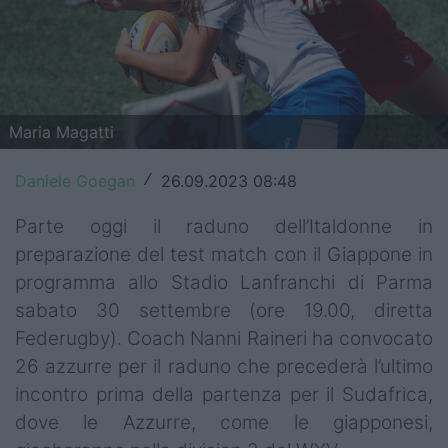
Top14
Premiership
Champions Cup
Maria Magatti
Challenge Cup
Daniele Goegan
26.09.2023 08:48
/
World Rugby
Parte oggi il raduno dell’Italdonne in
Rugby World Cup
preparazione del test match con il Giappone in
programma allo Stadio Lanfranchi di Parma
Super Rugby
sabato 30 settembre (ore 19.00, diretta
Rugby in TV
Federugby). Coach Nanni Raineri ha convocato
26 azzurre per il raduno che precederà l’ultimo
Mercato
incontro prima della partenza per il Sudafrica,
dove le Azzurre, come le giapponesi,
Serie A Elite