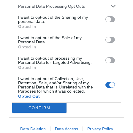
Personal Data Processing Opt Outs
13 ottobre 2023: Italia-Giappone (Danie
Craven Stadium, Stellenbosch, Sudafrica, KO:
I want to opt-out of the Sharing of my
personal data.
14.00)
Opted In
20 ottobre 2023: Italia-Sudafrica (Athlone
I want to opt-out of the Sale of my
Personal Data.
Sports Stadium, Cape Town, Sudafrica, KO:
Opted In
16.30)
I want to opt-out of processing my
Personal Data for Targeted Advertising.
28 ottobre 2023: Stati Uniti-Italia (Athlone
Opted In
Sports Stadium, Cape Town, Sudafrica, KO:
I want to opt-out of Collection, Use,
17.00
Retention, Sale, and/or Sharing of my
Personal Data that Is Unrelated with the
Purposes for which it was collected.
Opted Out
CONFIRM
Data Deletion
Data Access
Privacy Policy