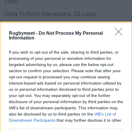
caps)
Silvia TURANI (Harlequins, 26 caps)
Vittoria VECCHINI (Valsugana Rugby Padova,
Rugbymeet -
Do Not Process My Personal
19 caps)
Information
If you wish to opt-out of the sale, sharing to third parties, or
processing of your personal or sensitive information for
ATLETE INVITATE:
targeted advertising by us, please use the below opt-out
section to confirm your selection. Please note that after your
Francesca SGORBINI (Romagnat Rugby, 20
opt-out request is processed you may continue seeing
caps)
interest-based ads based on personal information utilized by
us or personal information disclosed to third parties prior to
Sara TOUNESI (Sale Sharks, 32 caps)
your opt-out. You may separately opt-out of the further
disclosure of your personal information by third parties on the
IAB’s list of downstream participants. This information may
also be disclosed by us to third parties on the
IAB’s List of
Downstream Participants
that may further disclose it to other
WXV:
third parties.