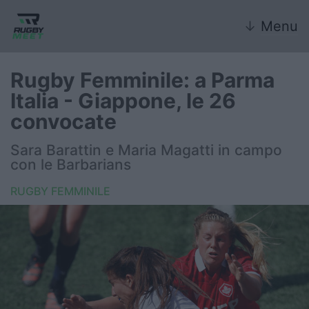
↓
Menu
Rugby Femminile: a Parma
Italia - Giappone, le 26
Nazionale
convocate
Nazionali giovanili
Sara Barattin e Maria Magatti in campo
con le Barbarians
Rugby Sevens
RUGBY FEMMINILE
FIR
Internazionale
6 Nazioni
United Rugby Championship