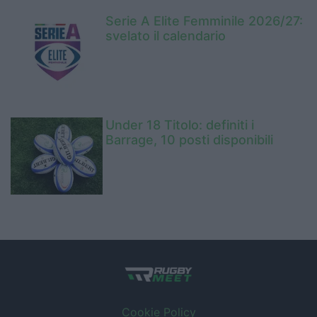
Serie A Elite Femminile 2026/27:
svelato il calendario
Under 18 Titolo: definiti i
Barrage, 10 posti disponibili
Cookie Policy