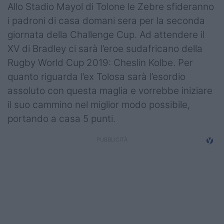
Allo Stadio Mayol di Tolone le Zebre sfideranno
Top14
i padroni di casa domani sera per la seconda
giornata della Challenge Cup. Ad attendere il
Premiership
XV di Bradley ci sarà l’eroe sudafricano della
Champions Cup
Rugby World Cup 2019: Cheslin Kolbe. Per
quanto riguarda l’ex Tolosa sarà l’esordio
Challenge Cup
assoluto con questa maglia e vorrebbe iniziare
World Rugby
il suo cammino nel miglior modo possibile,
portando a casa 5 punti.
Rugby World Cup
Super Rugby
Rugby in TV
Mercato
Serie A Elite