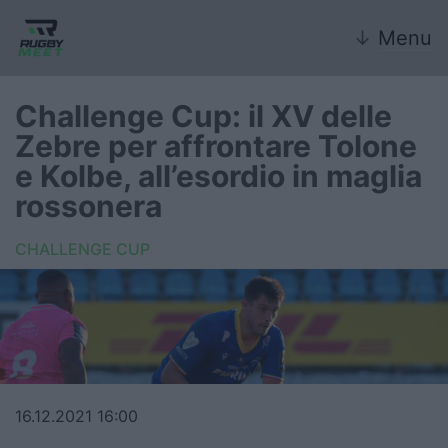
↓
Menu
Challenge Cup: il XV delle
Zebre per affrontare Tolone
Nazionale
e Kolbe, all’esordio in maglia
rossonera
Nazionali giovanili
CHALLENGE CUP
Rugby Sevens
FIR
Internazionale
6 Nazioni
16.12.2021 16:00
United Rugby Championship