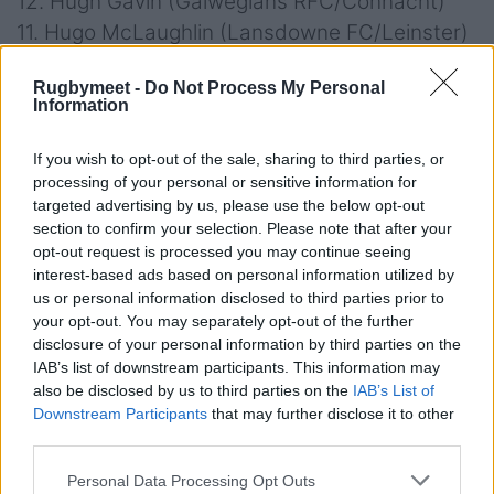
12. Hugh Gavin (Galwegians RFC/Connacht)
11. Hugo McLaughlin (Lansdowne FC/Leinster)
10. Jack Murphy (Clontarf FC/Leinster)
Rugbymeet -
Do Not Process My Personal
9. Oliver Coffey (Blackrock College
Information
RFC/Leinster)
8. Luke Murphy (Shannon RFC/Munster)
If you wish to opt-out of the sale, sharing to third parties, or
processing of your personal or sensitive information for
7. Bryn Ward (Ballynahinch RFC/Ulster)
targeted advertising by us, please use the below opt-out
6. Joe Hopes (Queen’s University Belfast
section to confirm your selection. Please note that after your
RFC/Ulster)
opt-out request is processed you may continue seeing
interest-based ads based on personal information utilized by
5. Evan O’Connell (UL Bohemian RFC/Munster)
us or personal information disclosed to third parties prior to
(captain)
your opt-out. You may separately opt-out of the further
4. Alan Spicer (UCD RFC/Leinster)
disclosure of your personal information by third parties on the
IAB’s list of downstream participants. This information may
3. Jacob Boyd (Queen’s University Belfast
also be disclosed by us to third parties on the
IAB’s List of
RFC/Ulster)
Downstream Participants
that may further disclose it to other
2. Stephen Smyth (Old Wesley RFC/Leinster)
third parties.
1. Alex Usanov (Clontarf FC/Leinster)
Personal Data Processing Opt Outs