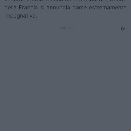
Campionati
della Francia si annuncia come estremamente
impegnativa.
Serie A
Serie B
Serie C
Femminile
Giovanili
Coppa Italia
Minirugby
Eventi
Top10