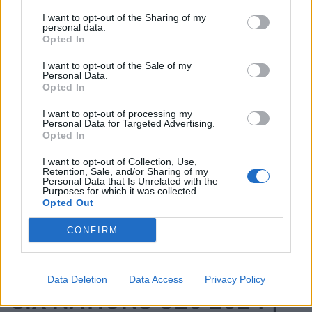
I want to opt-out of the Sharing of my
A disposizione
:
personal data.
16. Danny Sheahan (Cork Constitution
Opted In
FC/Munster)
I want to opt-out of the Sale of my
Personal Data.
17. Ben Howard (Terenure College
Opted In
RFC/Leinster)
I want to opt-out of processing my
18. Patreece Bell (Sale Sharks/IQ Rugby)
Personal Data for Targeted Advertising.
19. Billy Corrigan (Old Wesley RFC/Leinster)
Opted In
20. Sean Edogbo (UCC RFC/Munster)
I want to opt-out of Collection, Use,
Retention, Sale, and/or Sharing of my
21. Tadhg Brophy (Naas RFC/Leinster)
Personal Data that Is Unrelated with the
Purposes for which it was collected.
22. Sean Naughton (Galway Corinthians
Opted Out
RFC/Connacht)
CONFIRM
23. Ethan Graham (Ballynahinch RFC/Ulster)
Data Deletion
Data Access
Privacy Policy
SIX NATIONS U20 2024 |