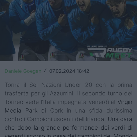
Top14
Premiership
Champions Cup
Challenge Cup
World Rugby
Daniele Goegan
07.02.2024 18:42
/
Rugby World Cup
Torna il Sei Nazioni Under 20 con la prima
Super Rugby
trasferta per gli Azzurrini. Il secondo turno del
Torneo vede l'Italia impegnata venerdì al
Virgin
Rugby in TV
Media Park di
Cork in una sfida durissima
Mercato
contro i Campioni uscenti dell'Irlanda.
Una gara
che dopo la grande performance dei verdi di
Serie A Elite
venerdì scorso in casa dei campioni del Mondo