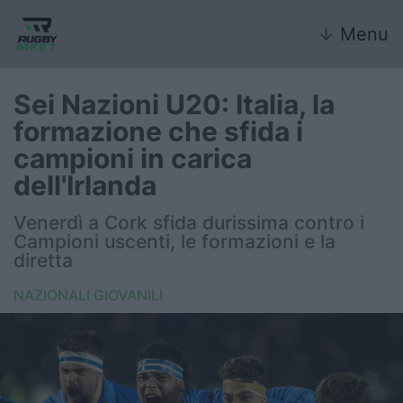
↓
Menu
Sei Nazioni U20: Italia, la
formazione che sfida i
Nazionale
campioni in carica
dell'Irlanda
Nazionali giovanili
Venerdì a Cork sfida durissima contro i
Rugby Sevens
Campioni uscenti, le formazioni e la
diretta
FIR
NAZIONALI GIOVANILI
Internazionale
6 Nazioni
United Rugby Championship