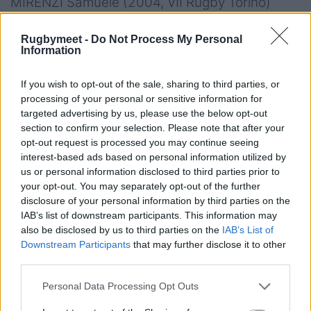
MIRENZI Samuele (2004, VII Rugby Torino)
PADOAN Vittorio (2004, Mogliano Veneto
Rugbymeet -
Do Not Process My Personal
Rugby)
Information
PELLICCIOLI Sergio (2005, Rugby Lyons)
PISANI Federico (2004, Verona Rugby)
If you wish to opt-out of the sale, sharing to third parties, or
PUCCIARIELLO Martino (2004, CUS Milano)
processing of your personal or sensitive information for
targeted advertising by us, please use the below opt-out
REDONDI Tommaso (2005, Verona Rugby)
section to confirm your selection. Please note that after your
SARI Giulio (2005, Oyonnax Rugby)
opt-out request is processed you may continue seeing
SCALABRIN Marco (2004, Rugby Vicenza)
interest-based ads based on personal information utilized by
us or personal information disclosed to third parties prior to
SICILIANO Valerio (2004, CA Briviste Corrèze)
your opt-out. You may separately opt-out of the further
ZANANDREA Federico (2005, Mogliano Veneto
disclosure of your personal information by third parties on the
Rugby)
IAB’s list of downstream participants. This information may
also be disclosed by us to third parties on the
IAB’s List of
ZUCCONI Cesare (2004, Cavalieri U.R. Prato
Downstream Participants
that may further disclose it to other
Sesto)
third parties.
Personal Data Processing Opt Outs
WORLD RUGBY U20