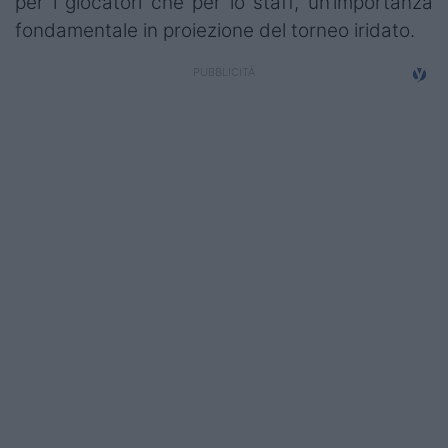
per i giocatori che per lo staff, un’importanza
Campionati
fondamentale in proiezione del torneo iridato.
Serie A
Serie B
Serie C
Femminile
Giovanili
Coppa Italia
Minirugby
Eventi
Top10