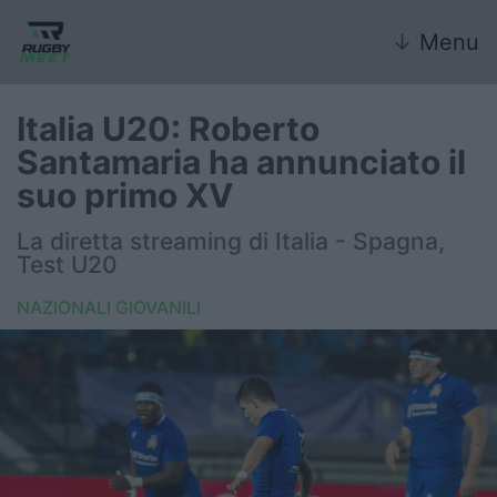
↓
Menu
Italia U20: Roberto
Santamaria ha annunciato il
Nazionale
suo primo XV
Nazionali giovanili
La diretta streaming di Italia - Spagna,
Test U20
Rugby Sevens
NAZIONALI GIOVANILI
FIR
Internazionale
6 Nazioni
United Rugby Championship