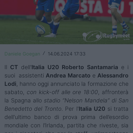
Top14
Premiership
Champions Cup
Challenge Cup
Daniele Goegan
14.06.2024 17:33
/
World Rugby
Il
CT
dell'
Italia U20 Roberto Santamaria
e i
Rugby World Cup
suoi assistenti
Andrea Marcato
e
Alessandro
Lodi
, hanno oggi annunciato la formazione che
Super Rugby
sabato,
con kick-off alle ore 18:00
, affronterà
Rugby in TV
la Spagna allo
stadio “Nelson Mandela” di San
Benedetto del Tronto
. Per l'
Italia U20
si tratta
Mercato
dell'ultimo banco di prova prima dell’esordio
mondiale con l’Irlanda, partita che riveste, sia
Serie A Elite