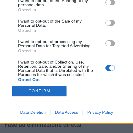
I want to opt-out of the Sharing of my
CHAMPIONSHIP
personal data.
Opted In
Pool A: Francia, Nuova Zelanda, Galles,
I want to opt-out of the Sale of my
Personal Data.
Spagna
Opted In
Pool B: Irlanda, Australia, Italia, Georgia
I want to opt-out of processing my
Pool C: Sudafrica, Inghilterra, Argentina, Fiji
Personal Data for Targeted Advertising.
Opted In
Fase di qualificazione
I want to opt-out of Collection, Use,
Retention, Sale, and/or Sharing of my
Giornata 1: Sabato 29 giugno
Italia U20 v
Personal Data that Is Unrelated with the
Purposes for which it was collected.
Irlanda U20
Opted Out
Giornata 2: Giovedì 4 luglio
Italia U20 v
CONFIRM
Australia U20
Giornata 3: Martedì 9 luglio
Italia U20 v
Georgia U20
Data Deletion
Data Access
Privacy Policy
Fase ad eliminazione diretta