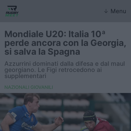
↓
Menu
Mondiale U20: Italia 10ª
perde ancora con la Georgia,
Nazionale
si salva la Spagna
Nazionali giovanili
Azzurrini dominati dalla difesa e dal maul
georgiano. Le Figi retrocedono ai
Rugby Sevens
supplementari
NAZIONALI GIOVANILI
FIR
Internazionale
6 Nazioni
United Rugby Championship