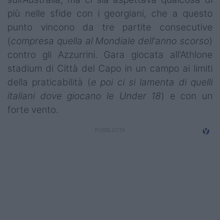
Campionati
più nelle sfide con i georgiani, che a questo
punto vincono da tre partite consecutive
Serie A
(
compresa quella al Mondiale dell'anno scorso
)
Serie B
contro gli Azzurrini. Gara giocata all'Athlone
stadium di Città del Capo in un campo ai limiti
Serie C
della praticabilità (
e poi ci si lamenta di quelli
italiani dove giocano le Under 18
) e con un
Femminile
forte vento.
Giovanili
Coppa Italia
Minirugby
Eventi
Top10