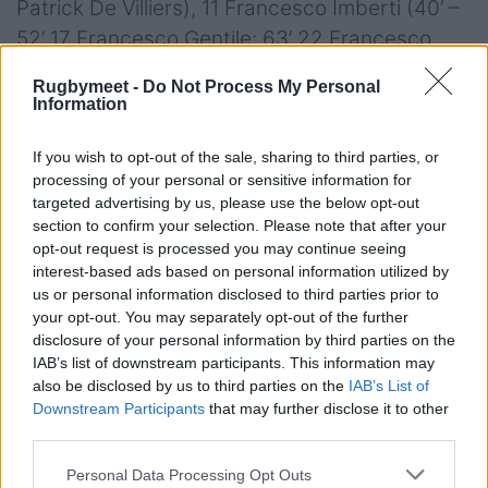
Patrick De Villiers), 11 Francesco Imberti (40’ –
52’ 17 Francesco Gentile; 63’ 22 Francesco
Bini)); 10 Martino Pucciariello, 9 Giulio Sari (63’
Rugbymeet -
Do Not Process My Personal
21 Mattia Jimenez), 8 Jacopo Botturi (C), 7
Information
Luca Bellucci (52’ 19 Mattia Midena), 6 Cesare
Zucconi; 5 Piero Gritti, 4 Tommaso Redondi (41’
If you wish to opt-out of the sale, sharing to third parties, or
processing of your personal or sensitive information for
20 Giacomo Milano); 3 Nicola Bolognini (20’ 18
targeted advertising by us, please use the below opt-out
Davide Ascari), 2 Vittorio Padoan (52’ 16
section to confirm your selection. Please note that after your
Valerio Siciliano), 1 Federico Pisani (63’ 17
opt-out request is processed you may continue seeing
interest-based ads based on personal information utilized by
Francesco Gentile)
us or personal information disclosed to third parties prior to
A disposizione
: 16 Valerio Siciliano, 17
your opt-out. You may separately opt-out of the further
Francesco Gentile, 18 Davide Ascari, 19 Mattia
disclosure of your personal information by third parties on the
IAB’s list of downstream participants. This information may
Midena, 20 Giacomo Milano, 21 Mattia
also be disclosed by us to third parties on the
IAB’s List of
Jimenez, 22 Francesco Bini, 23 Patrick De
Downstream Participants
that may further disclose it to other
Villiers
third parties.
Head Coach
: Roberto Santamaria
Personal Data Processing Opt Outs