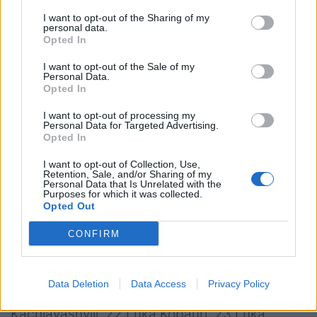
Georgia U20
: 15 Luka Tsirekidze; 14 Luka
I want to opt-out of the Sharing of my
personal data.
Keshelava, 13 Nugzari Kevkhishvili, 12 Giorgi
Opted In
Khaindrava, 11 Otari Metreveli (66’ 22 Luka
I want to opt-out of the Sale of my
Kobauri); 10 Gela Kheladze (52’ 23 Luka
Personal Data.
Opted In
Takaishvili), 9 Giorgi Spanderashvili
(62’ 21 Mikheil Kachlavashvili); 8 Nika Lomidze
I want to opt-out of processing my
Personal Data for Targeted Advertising.
(C – 69’ 16 Shota Kheladze), 7 Andro Dvali,
Opted In
6 Giorgi Gergedava; 5 Temur Tsulukidze
I want to opt-out of Collection, Use,
(19 Tornike Ganiashvili, 4 Davit Lagvilava;
Retention, Sale, and/or Sharing of my
Personal Data that Is Unrelated with the
3 Davit Mtchedlidze (55’ – 75’ 18 Davit
Purposes for which it was collected.
Opted Out
Mtchedlishvili), 2 Tamaz Tchamiashvili, 1 Luka
Ungiadze (55’ 17 Bachuki Baratashvili)
CONFIRM
A Disposizione
: 16 Shota Kheladze, 17 Bachuki
Baratashvili, 18 Davit Mtchedlishvili, 19 Tornike
Data Deletion
Data Access
Privacy Policy
Ganiashvili, 20 Luka Suluashvil, 21 Mikheil
Kachlavashvili, 22 Luka Kobauri, 23 Luka