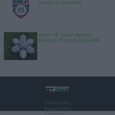
svelato il calendario
Under 18 Titolo: definiti i
Barrage, 10 posti disponibili
Cookie Policy
Privacy Policy