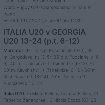
Cape Town – “Athlone Stadium”
World Rugby U20 Championship | Finale 9°
posto
Venerdì 19.07.2024, kick-off ore 14:30
ITALIA U20 v GEORGIA
U20 13-24 (p.t. 6-12)
Marcatori
: PT 10’ c.p. Pucciarlello (3-0); 30’
m. Gergedava, nt (3-5); 35’ c.p. Pucciariello (6-
5); 40’ m. Tsulukidze, t. Tsirekidze (6-12). ST
60’ m. Kevkhishvili, t. Tsirekidze (6-19); 66’ m.
Keshelava, n.t. (6-24); 70’ m. Siciliano. T.
Pucciariello (13-24)
Italia U20
: 15 Mirko Belloni; 14 Luca Belloni, 13
Federico Zanandrea, 12 Nicola Bozzo (63’ 23