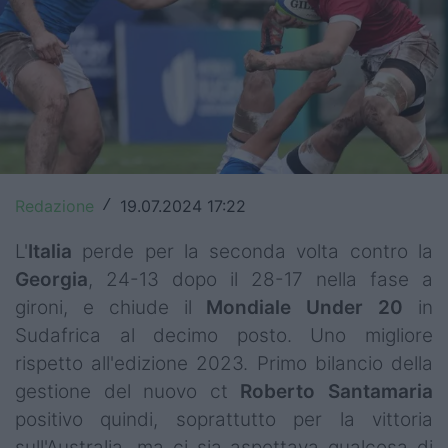
Top14
Premiership
Champions Cup
Challenge Cup
World Rugby
Redazione
19.07.2024 17:22
/
Rugby World Cup
L'
Italia
perde per la seconda volta contro la
Georgia
, 24-13 dopo il 28-17 nella fase a
Super Rugby
gironi, e chiude il
Mondiale
Under
20
in
Sudafrica al decimo posto. Uno migliore
Rugby in TV
rispetto all'edizione 2023. Primo bilancio della
Mercato
gestione del nuovo ct
Roberto Santamaria
positivo quindi, soprattutto per la vittoria
Serie A Elite
sull'Australia, ma ci sia aspettava qualcosa di