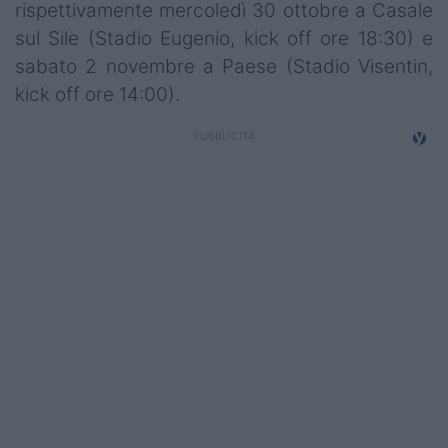
rispettivamente mercoledì 30 ottobre a Casale
Campionati
sul Sile (Stadio Eugenio, kick off ore 18:30) e
Serie A
sabato 2 novembre a Paese (Stadio Visentin,
kick off ore 14:00).
Serie B
Serie C
Femminile
Giovanili
Coppa Italia
Minirugby
Eventi
Top10