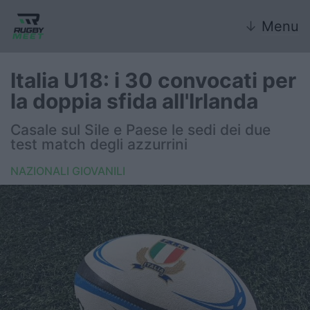
↓
Menu
Italia U18: i 30 convocati per
la doppia sfida all'Irlanda
Nazionale
Casale sul Sile e Paese le sedi dei due
test match degli azzurrini
Nazionali giovanili
NAZIONALI GIOVANILI
Rugby Sevens
FIR
Internazionale
6 Nazioni
United Rugby Championship