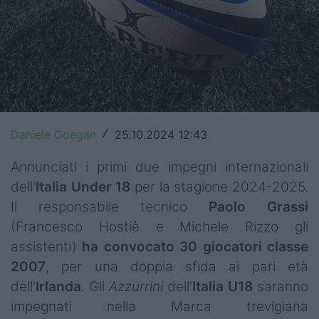
Top14
Premiership
Champions Cup
Challenge Cup
Daniele Goegan
25.10.2024 12:43
/
World Rugby
Annunciati i primi due impegni internazionali
Rugby World Cup
dell'
Italia Under 18
per la stagione 2024-2025.
Il responsabile tecnico
Paolo Grassi
Super Rugby
(Francesco Hostiè e Michele Rizzo gli
Rugby in TV
assistenti)
ha convocato 30 giocatori classe
2007
, per una doppia sfida ai pari età
Mercato
dell'
Irlanda
. Gli
Azzurrini
dell'
Italia U18
saranno
Serie A Elite
impegnati nella Marca trevigiana