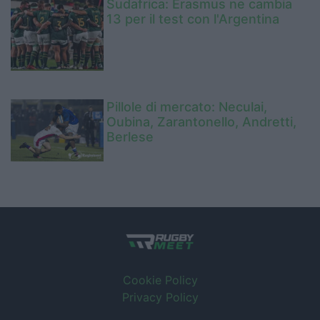
Sudafrica: Erasmus ne cambia
13 per il test con l'Argentina
Pillole di mercato: Neculai,
Oubina, Zarantonello, Andretti,
Berlese
Cookie Policy
Privacy Policy