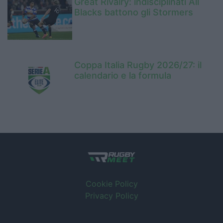
Great Rivalry: indisciplinati All
Blacks battono gli Stormers
Coppa Italia Rugby 2026/27: il
calendario e la formula
Cookie Policy
Privacy Policy