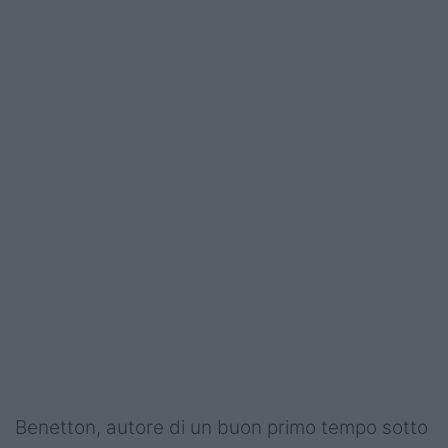
Campionati
Serie A
Serie B
Serie C
Femminile
Giovanili
Coppa Italia
Minirugby
Eventi
Top10
Benetton, autore di un buon primo tempo sotto