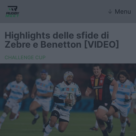
↓
Menu
Highlights delle sfide di
Zebre e Benetton [VIDEO]
Nazionale
CHALLENGE CUP
Nazionali giovanili
Rugby Sevens
FIR
Internazionale
6 Nazioni
United Rugby Championship