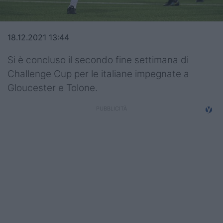
Top14
Premiership
18.12.2021 13:44
Champions Cup
Si è concluso il secondo fine settimana di
Challenge Cup per le italiane impegnate a
Challenge Cup
Gloucester e Tolone.
World Rugby
Rugby World Cup
Super Rugby
Rugby in TV
Mercato
Serie A Elite