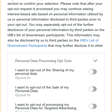
section to confirm your selection. Please note that after your
Onisi Ratave, 10 Jacob Umaga, 9 Alessandro
opt-out request is processed you may continue seeing
Garbisi, 8 Toa Halafihi, 7 Michele Lamaro, 6
interest-based ads based on personal information utilized by
Alessandro Izekor, 5 Eli Snyman (c), 4 Niccolò
us or personal information disclosed to third parties prior to
your opt-out. You may separately opt-out of the further
Cannone, 3 Giosué Zilocchi, 2 Giacomo
disclosure of your personal information by third parties on the
Nicotera, 1 Thomas Gallo
IAB’s list of downstream participants. This information may
Panchina
:
16 Bautista Bernasconi, Mirco
also be disclosed by us to third parties on the
IAB’s List of
Downstream Participants
that may further disclose it to other
Spagnolo, 18 Tiziano Pasquali, 19 Federico
third parties.
Ruzza, 20 Lorenzo Cannone, 21 Andy Uren, 22
Personal Data Processing Opt Outs
Tomas Albornoz, 23 Malakai Fekitoa
I want to opt-out of the Sharing of my
Connacht:
15 Tiernan O’Halloran, 14 Diarmuid
personal data.
Opted In
Kilgallen, 13 David Hawkshaw, 12 Cathal Forde,
11 Andrew Smith, 10 Jack Carty (c) 9 Michael
I want to opt-out of the Sale of my
Personal Data.
McDonald, 8 Paul Boyle, 7 Shamus Hurley-
Opted In
Langton, 6 Cian Prendergast, 5 Joe Joyce, 4
I want to opt-out of processing my
Niall Murray, 3 Jack Aungier, 2 Dave Heffernan,
Personal Data for Targeted Advertising.