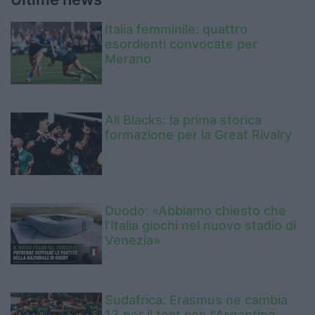
Italia femminile: quattro
esordienti convocate per
Merano
All Blacks: la prima storica
formazione per la Great Rivalry
Duodo: «Abbiamo chiesto che
l’Italia giochi nel nuovo stadio di
Venezia»
Sudafrica: Erasmus ne cambia
13 per il test con l'Argentina