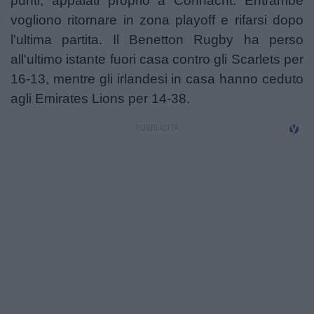
punti, appaiati proprio a Connacht. Entrambe
Campionati
vogliono ritornare in zona playoff e rifarsi dopo
l'ultima partita. Il Benetton Rugby ha perso
Serie A
all'ultimo istante fuori casa contro gli Scarlets per
Serie B
16-13, mentre gli irlandesi in casa hanno ceduto
agli Emirates Lions per 14-38.
Serie C
Femminile
Giovanili
Coppa Italia
Minirugby
Eventi
Top10