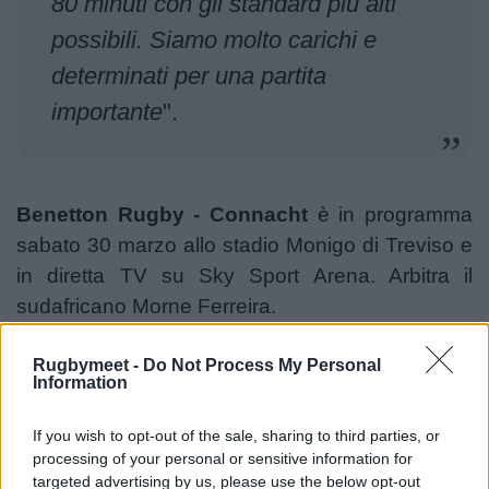
80 minuti con gli standard più alti
possibili. Siamo molto carichi e
determinati per una partita
importante
".
Benetton Rugby - Connacht
è in programma
sabato 30 marzo allo stadio Monigo di Treviso e
in diretta TV su Sky Sport Arena. Arbitra il
sudafricano Morne Ferreira.
Rugbymeet -
Do Not Process My Personal
Information
Le formazioni annunciate:
If you wish to opt-out of the sale, sharing to third parties, or
Benetton:
15 Rhyno Smith, 14 Ignacio Mendy,
processing of your personal or sensitive information for
13 Tommaso Menoncello, 12 Ignacio Brex, 11
targeted advertising by us, please use the below opt-out