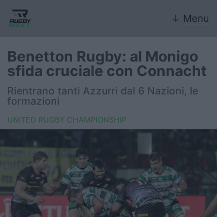
↓
Menu
Benetton Rugby: al Monigo
sfida cruciale con Connacht
Nazionale
Rientrano tanti Azzurri dal 6 Nazioni, le
formazioni
Nazionali giovanili
UNITED RUGBY CHAMPIONSHIP
Rugby Sevens
FIR
Internazionale
6 Nazioni
United Rugby Championship