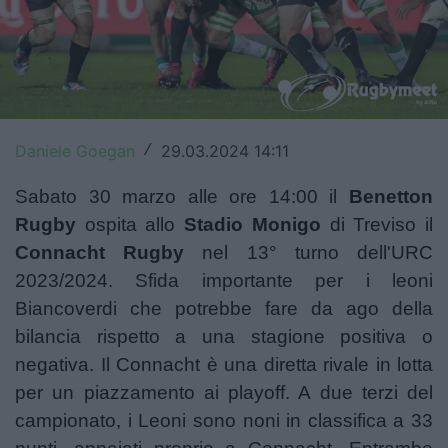
Top14
Premiership
Champions Cup
Daniele Goegan
29.03.2024 14:11
/
Challenge Cup
Sabato 30 marzo alle ore 14:00 il
Benetton
World Rugby
Rugby
ospita allo
Stadio Monigo
di Treviso il
Rugby World Cup
Connacht Rugby
nel
13° turno dell'URC
2023/2024. Sfida importante per i leoni
Super Rugby
Biancoverdi che potrebbe fare da ago della
Rugby in TV
bilancia rispetto a una stagione positiva o
negativa. Il Connacht è una diretta rivale in lotta
Mercato
per un piazzamento ai playoff. A due terzi del
campionato, i Leoni sono noni in classifica a 33
Serie A Elite