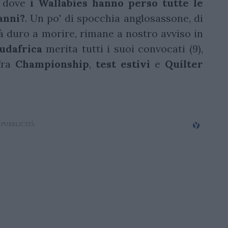
, dove
i Wallabies hanno perso tutte le
anni?
. Un po' di spocchia anglosassone, di
à duro a morire, rimane a nostro avviso in
udafrica
merita tutti i suoi convocati (9),
fra
Championship
,
test estivi
e
Quilter