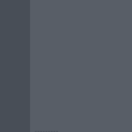
---------