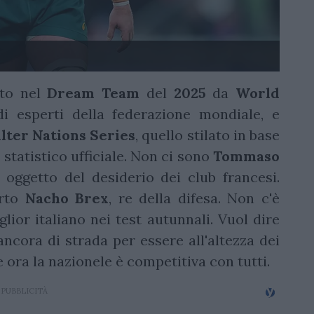
ito nel
Dream
Team
del
2025
da
World
di esperti della federazione mondiale, e
lter
Nations
Series
, quello stilato in base
e statistico ufficiale. Non ci sono
Tommaso
 oggetto del desiderio dei club francesi.
arto
Nacho
Brex
, re della difesa. Non c'è
iglior italiano nei test autunnali. Vuol dire
ancora di strada per essere all'altezza dei
e ora la nazionele è competitiva con tutti.