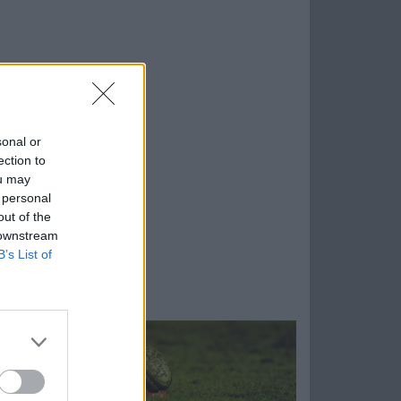
sonal or
ection to
ou may
 personal
out of the
 downstream
B’s List of