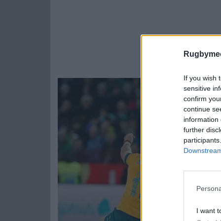
Rugbymee
If you wish 
sensitive in
confirm you
continue se
information 
further disc
participants
Downstream 
Persona
I want t