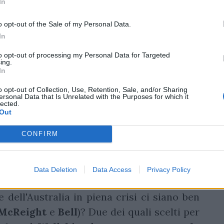
In
o opt-out of the Sale of my Personal Data.
In
to opt-out of processing my Personal Data for Targeted
ing.
In
o opt-out of Collection, Use, Retention, Sale, and/or Sharing
ersonal Data that Is Unrelated with the Purposes for which it
lected.
sone
Out
CONFIRM
anche un deciso sbilanciamento verso i
ossibile che su 30 nomi complessivi delle
tino (
Mateo
Carreras
), visto che i Pumas
Data Deletion
Data Access
Privacy Policy
illanti del 2025, che ha rischiato l'en plein
 dell'Australia in piena crisi ci siano ben
McReight
e
Bell
)? Due dei quali scelti per