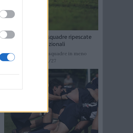
Rugby: Record di squadre ripescate
nei campionati nazionali
Si stimano oltre 20 squadre in meno
dalla stagione 2026/27