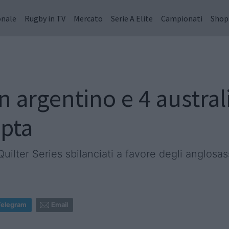
onale
Rugby in TV
Mercato
Serie A Elite
Campionati
Shop
n argentino e 4 australi
pta
ilter Series sbilanciati a favore degli anglosas
Telegram
Email